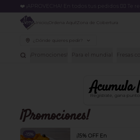
❤️ ¡APROVECHA! En todos tus pedidos 👉🏻 Te 
Inicio
¡Ordena Aquí!
Zona de Cobertura
¿Dónde quieres pedir?
¡Promociones!
Para el mundial
Fresas c
Acumula
Regístrate, gana punt
¡Promociones!
-
15
%
¡15% OFF En