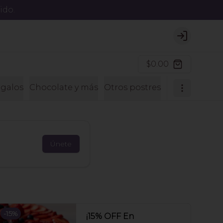
ido.
Login
$0.00
galos
Chocolate y más
Otros postres
Postres sin a
Únete
-
15
%
¡15% OFF En