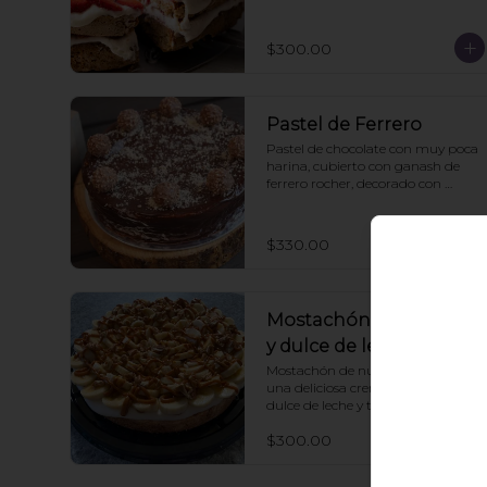
$300.00
Pastel de Ferrero
Pastel de chocolate con muy poca 
harina, cubierto con ganash de 
ferrero rocher, decorado con 
ferreros.
$330.00
Mostachón de plátano
y dulce de leche
Mostachón de nuez, decorado con 
una deliciosa cremita, pl´tano, 
dulce de leche y trocitos de neux
$300.00