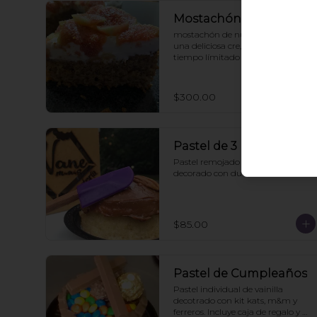
Mostachón de higo
mostachón de nuez, decorado con 
una deliciosa cre,ita e higo. Por 
tiempo límitado
$300.00
Pastel de 3 Leches
Pastel remojado en 3 leches 
decorado con dulce de leche.
$85.00
Pastel de Cumpleaños
Pastel individual de vainilla 
decotrado con kit kats, m&m y 
ferreros. Incluye caja de regalo y 