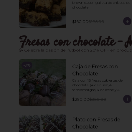
brownies con galleta de chispas de 
chocolate
$160.00
$185.00
Fresas con chocolate 
🥳 Celebra la pasión del fútbol con 20% OFF en product
-
9
%
Caja de Fresas con
Chocolate
Caja con 16 fresas cubiertas de 
chocolate. (4 de nuez, 4 
semiamargas, 4 de leche y 4 
blancas). 🍓
$290.00
$320.00
Plato con Fresas de
Chocolate