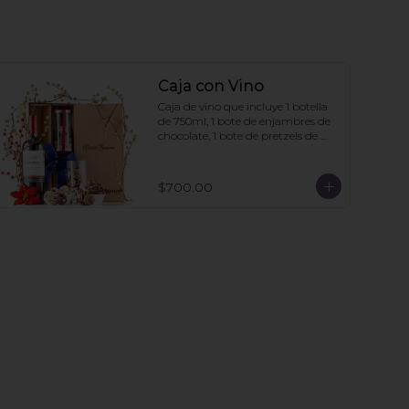
Caja con Vino
Caja de vino que incluye 1 botella 
de 750ml, 1 bote de enjambres de 
chocolate, 1 bote de pretzels de 
chocolate. La caja puede ir 
personalizada si la compra se hace 
con 6 días de anticipación. Mínimo 
$700.00
de pedido: 3 cajas