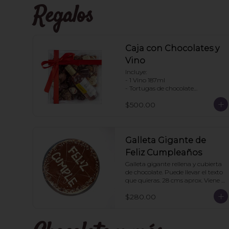
Regalos
Caja con Chocolates y
Vino
Incluye:

- 1 Vino 187ml

- Tortugas de chocolate

. Enjambres de chocolate

$500.00
- Pretzels con chocolate

- Fresas con chocolate

Pedir con un día de anticipación
Galleta Gigante de
Feliz Cumpleaños
Galleta gigante rellena y cubierta 
de chocolate. Puede llevar el texto 
que quieras. 28 cms aprox. Viene 
en caja transparente. Ideal para 
$280.00
regalo.