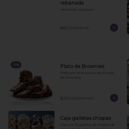
rebanada
rebanada individual
$80.00
$95.00
-
9
%
Plato de Brownies
Plato con 16 brownies de chispas 
de chocolate.
$290.00
$320.00
Caja galletas chispas
Caja con 15 galletas de chispas de 