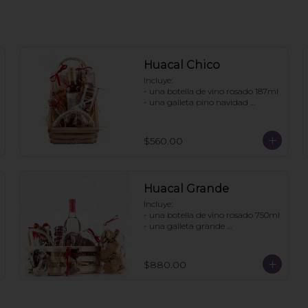
Huacal Chico
Incluye:

- una botella de vino rosado 187ml

- una galleta pino navidad 
personalizada

- una bolsa galletas nane

- 1 bolsa enjambres de chocolate

$560.00
- 1 bote pretzels con chocolate

- 1 caja 3 tortugas de chocolate

Pedidos con 2 días de anticipación
Huacal Grande
Incluye:

- una botella de vino rosado 750ml

- una galleta grande 
personalizada

- una bolsa galletas nane

- 1 bote de enjambres con 
$880.00
chocolate

- 1 bote pretzles con chocolate

- 1 bolsa galletas jengibre

- 1 caja 3 tortugas de chocolate
