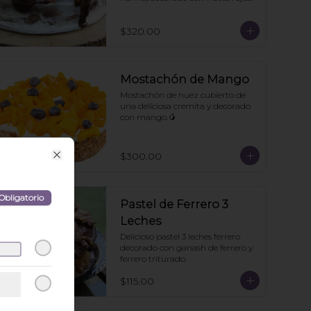
$320.00
Mostachón de Mango
Mostachón de nuez cubierto de 
una deliciosa cremita y decorado 
con mango.🥭
$300.00
Close
Obligatorio
Pastel de Ferrero 3
Leches
Delicioso pastel 3 leches ferrero 
decorado con ganash de ferrero y 
ferrero triturado.
$115.00