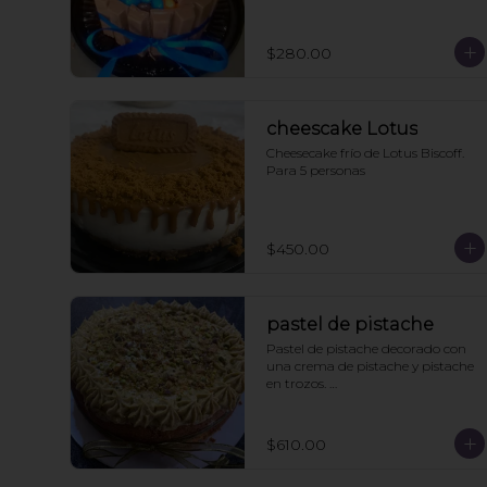
cake topper
$280.00
cheescake Lotus
Cheesecake frío de Lotus Biscoff. 
Para 5 personas
$450.00
pastel de pistache
Pastel de pistache decorado con 
una crema de pistache y pistache 
en trozos. 

Viene acompañado de un caldo 
de pistache aparte para que le 
pongan a los que les guste más el 
$610.00
pan húmedo. 6 personas