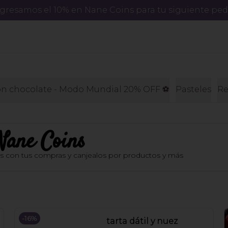
regresamos el 10% en Nane Coins para tu siguiente ped
on chocolate - Modo Mundial 20% OFF ⚽️
Pasteles
Re
Nane Coins
os con tus compras y canjealos por productos y más
-
16
%
tarta dátil y nuez