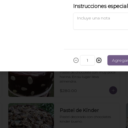
Instrucciones especia
Pastel Nane
Pastel de vainilla relleno y cubierto 
de mermelada de chabacano y 
nuez.
$60.00
Pastel de Chocolate
Agrega
con muy poca Harina
Pastel de chocolate con muy poca 
harina. En su lugar lleva 
almendra.
$280.00
Pastel de Kínder
Pastel decorado con chocolates 
kinder bueno.