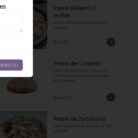
les
Pastel Rafaello 3
leches
Pastel de 3 leches de chocolate 
Rafaello
$115.00
Pastel de Conejito
r
$180.00
Pastel de vainilla con betún de 
conejito turín. Con opción a pan 
de chocolate
$400.00
Pastel de Zanahoria
Delicioso pastel de zanahoria con 
nuez.🥕