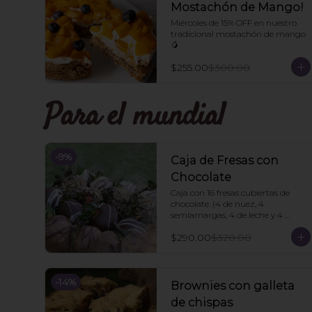
Mostachón de Mango!
Miércoles de 15% OFF en nuestro 
tradicional mostachón de mango 
🥭
$255.00
$300.00
Para el mundial
-
9
%
Caja de Fresas con
Chocolate
Caja con 16 fresas cubiertas de 
chocolate. (4 de nuez, 4 
semiamargas, 4 de leche y 4 
blancas). 🍓
$290.00
$320.00
-
14
%
Brownies con galleta
de chispas