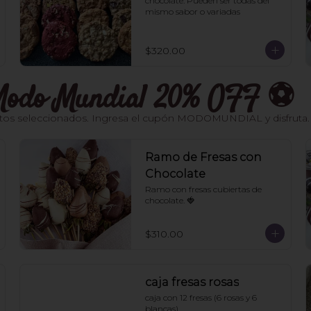
chocolate. Pueden ser todas del 
mismo sabor o variadas
$320.00
- Modo Mundial 20% OFF ⚽️
os seleccionados. Ingresa el cupón MODOMUNDIAL y disfruta. Váli
Ramo de Fresas con
Chocolate
Ramo con fresas cubiertas de 
chocolate. 🍓
$310.00
caja fresas rosas
caja con 12 fresas (6 rosas y 6 
blancas)