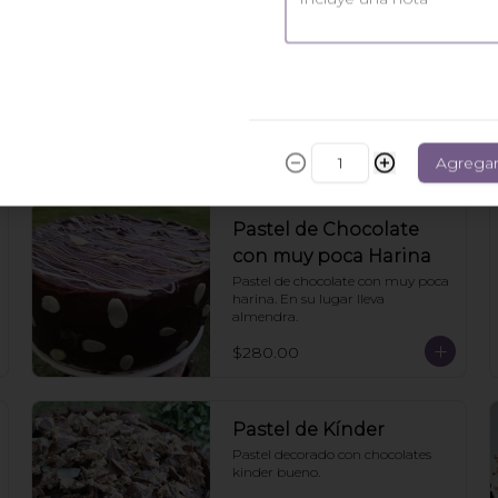
Pastel Nane
Pastel de vainilla relleno y cubierto 
de mermelada de chabacano y 
nuez.
$60.00
Agrega
Pastel de Chocolate
con muy poca Harina
Pastel de chocolate con muy poca 
harina. En su lugar lleva 
almendra.
$280.00
Pastel de Kínder
Pastel decorado con chocolates 
kinder bueno.