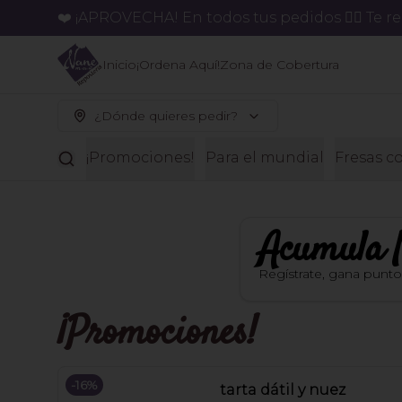
❤️ ¡APROVECHA! En todos tus pedidos 👉🏻 Te 
Inicio
¡Ordena Aquí!
Zona de Cobertura
¿Dónde quieres pedir?
¡Promociones!
Para el mundial
Fresas c
Acumula
Regístrate, gana punt
¡Promociones!
-
16
%
tarta dátil y nuez