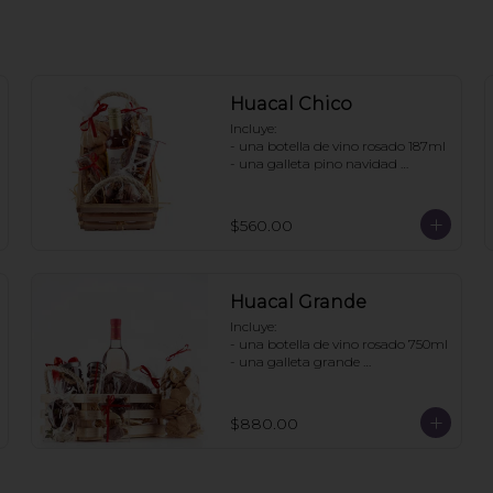
Huacal Chico
Incluye:

- una botella de vino rosado 187ml

- una galleta pino navidad 
personalizada

- una bolsa galletas nane

- 1 bolsa enjambres de chocolate

$560.00
- 1 bote pretzels con chocolate

- 1 caja 3 tortugas de chocolate

Pedidos con 2 días de anticipación
Huacal Grande
Incluye:

- una botella de vino rosado 750ml

- una galleta grande 
personalizada

- una bolsa galletas nane

- 1 bote de enjambres con 
$880.00
chocolate

- 1 bote pretzles con chocolate

- 1 bolsa galletas jengibre

- 1 caja 3 tortugas de chocolate
