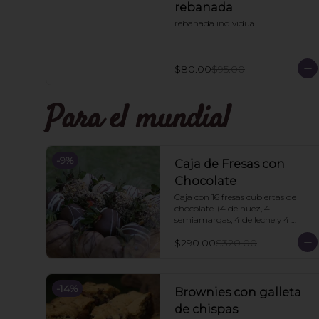
rebanada
rebanada individual
$80.00
$95.00
Para el mundial
-
9
%
Caja de Fresas con
Chocolate
Caja con 16 fresas cubiertas de 
chocolate. (4 de nuez, 4 
semiamargas, 4 de leche y 4 
blancas). 🍓
$290.00
$320.00
-
14
%
Brownies con galleta
de chispas