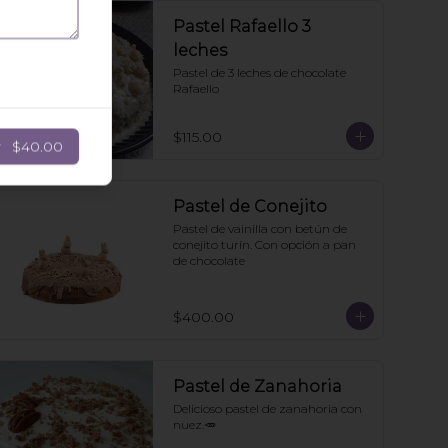
Pastel Rafaello 3
leches
Pastel de 3 leches de chocolate 
Rafaello
$115.00
r
$40.00
Pastel de Conejito
Pastel de vainilla con betún de 
conejito turín. Con opción a pan 
de chocolate
$400.00
Pastel de Zanahoria
Delicioso pastel de zanahoria con 
nuez.🥕