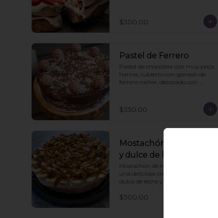
$300.00
Pastel de Ferrero
Pastel de chocolate con muy poca 
harina, cubierto con ganash de 
ferrero rocher, decorado con 
ferreros.
$330.00
Mostachón de plátano
y dulce de leche
Mostachón de nuez, decorado con 
una deliciosa cremita, pl´tano, 
dulce de leche y trocitos de neux
$300.00