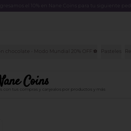
regresamos el 10% en Nane Coins para tu siguiente ped
on chocolate - Modo Mundial 20% OFF ⚽️
Pasteles
Re
Nane Coins
os con tus compras y canjealos por productos y más