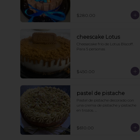
cake topper
$280.00
cheescake Lotus
Cheesecake frío de Lotus Biscoff. 
Para 5 personas
$450.00
pastel de pistache
Pastel de pistache decorado con 
una crema de pistache y pistache 
en trozos. 

Viene acompañado de un caldo 
de pistache aparte para que le 
pongan a los que les guste más el 
$610.00
pan húmedo. 6 personas