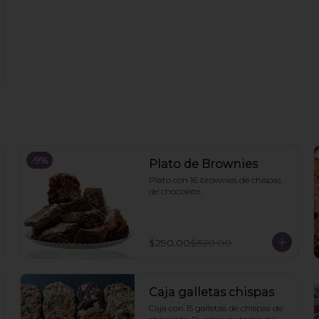
-
9
%
Plato de Brownies
Plato con 16 brownies de chispas 
de chocolate.
$290.00
$320.00
Caja galletas chispas
Caja con 15 galletas de chispas de 