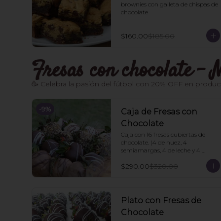
brownies con galleta de chispas de 
chocolate
$160.00
$185.00
Fresas con chocolate 
🥳 Celebra la pasión del fútbol con 20% OFF en product
-
9
%
Caja de Fresas con
Chocolate
Caja con 16 fresas cubiertas de 
chocolate. (4 de nuez, 4 
semiamargas, 4 de leche y 4 
blancas). 🍓
$290.00
$320.00
Plato con Fresas de
Chocolate