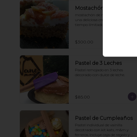
Mostachón de higo
mostachón de nuez, decorado con 
una deliciosa cre,ita e higo. Por 
tiempo límitado
$300.00
Pastel de 3 Leches
Pastel remojado en 3 leches 
decorado con dulce de leche.
$85.00
Pastel de Cumpleaños
Pastel individual de vainilla 
decotrado con kit kats, m&m y 
ferreros. Incluye caja de regalo y 