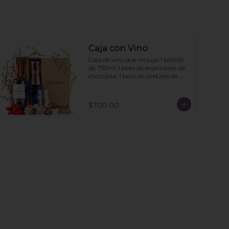
Caja con Vino
Caja de vino que incluye 1 botella 
de 750ml, 1 bote de enjambres de 
chocolate, 1 bote de pretzels de 
chocolate. La caja puede ir 
personalizada si la compra se hace 
con 6 días de anticipación. Mínimo 
$700.00
de pedido: 3 cajas