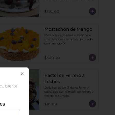
$320.00
Mostachón de Mango
Mostachón de nuez cubierto de 
una deliciosa cremita y decorado 
con mango.🥭
$300.00
Pastel de Ferrero 3
Close
Leches
 cubierta
Delicioso pastel 3 leches ferrero 
decorado con ganash de ferrero y 
ferrero triturado.
les
$115.00