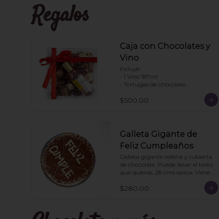
Regalos
Caja con Chocolates y
Vino
Incluye:

- 1 Vino 187ml

- Tortugas de chocolate

. Enjambres de chocolate

$500.00
- Pretzels con chocolate

- Fresas con chocolate

Pedir con un día de anticipación
Galleta Gigante de
Feliz Cumpleaños
Galleta gigante rellena y cubierta 
de chocolate. Puede llevar el texto 
que quieras. 28 cms aprox. Viene 
en caja transparente. Ideal para 
$280.00
regalo.