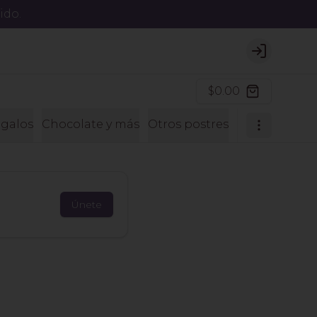
ido.
Login
$0.00
galos
Chocolate y más
Otros postres
Postres sin a
Únete