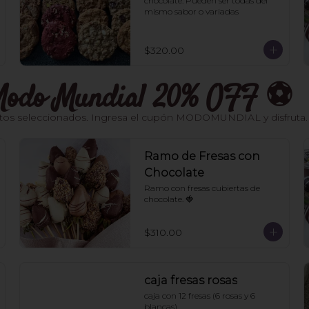
chocolate. Pueden ser todas del 
mismo sabor o variadas
$320.00
- Modo Mundial 20% OFF ⚽️
os seleccionados. Ingresa el cupón MODOMUNDIAL y disfruta. Váli
Ramo de Fresas con
Chocolate
Ramo con fresas cubiertas de 
chocolate. 🍓
$310.00
caja fresas rosas
caja con 12 fresas (6 rosas y 6 
blancas)