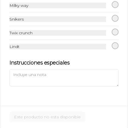
$320.00
Milky way
Snikers
Galleta Kínder
Galleta suave rellena y cubierta de 
Twix crunch
chocolate kinder.
Lindt
$40.00
Instrucciones especiales
Galleta de Chocolate
Galleta suave rellena y cubierta de 
chocolate blanco, de leche o 
semiamargo
$35.00
Este producto no esta disponible
Galleta de Mermelada