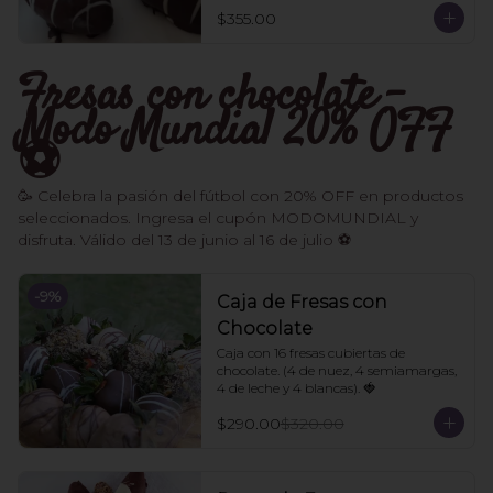
$355.00
Fresas con chocolate -
Modo Mundial 20% OFF
⚽️
🥳 Celebra la pasión del fútbol con 20% OFF en productos
seleccionados. Ingresa el cupón MODOMUNDIAL y
disfruta. Válido del 13 de junio al 16 de julio ⚽
-
9
%
Caja de Fresas con
Chocolate
Caja con 16 fresas cubiertas de 
chocolate. (4 de nuez, 4 semiamargas, 
4 de leche y 4 blancas). 🍓
$290.00
$320.00