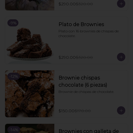
$290.00
$320.00
-
9
%
Plato de Brownies
Plato con 16 brownies de chispas de 
chocolate.
$290.00
$320.00
-
12
%
Brownie chispas
chocolate (6 piezas)
Brownie de chispas de chocolate.
$150.00
$170.00
-
14
%
Brownies con galleta de