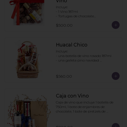
Vino
Incluye:

- 1 Vino 187ml

- Tortugas de chocolate

. Enjambres de chocolate

$500.00
- Pretzels con chocolate

- Fresas con chocolate

Pedir con un día de anticipación
Huacal Chico
Incluye:

- una botella de vino rosado 187ml

- una galleta pino navidad 
personalizada

- una bolsa galletas nane

- 1 bolsa enjambres de chocolate

$560.00
- 1 bote pretzels con chocolate

- 1 caja 3 tortugas de chocolate

Pedidos con 2 días de anticipación
Caja con Vino
Caja de vino que incluye 1 botella de 
750ml, 1 bote de enjambres de 
chocolate, 1 bote de pretzels de 
chocolate. La caja puede ir 
personalizada si la compra se hace con 
6 días de anticipación. Mínimo de 