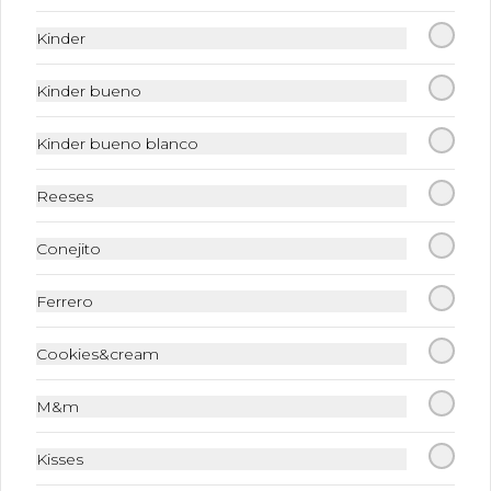
Chocolate
Kinder
Caja con 20 mini galletas rellenas y 
cubiertas de chocolate.
Kinder bueno
$140.00
Kinder bueno blanco
Caja de Alfajores
Reeses
Caja con mini alfajores rellenos de 
dulce de leche.
Conejito
Ferrero
$42.00
Cookies&cream
Charola de Galletas
M&m
Charola de galletas pequeñas variadas 
que contiene: galletas nane, alfajores 
de nuez, alfajores de azúcar, galletas 
Kisses
de mermelada, brownies y puedes 
agregar tortugas de chocolate.