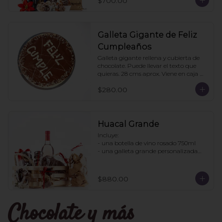
$700.00
pedido: 3 cajas
Galleta Gigante de Feliz
Cumpleaños
Galleta gigante rellena y cubierta de 
chocolate. Puede llevar el texto que 
quieras. 28 cms aprox. Viene en caja 
transparente. Ideal para regalo.
$280.00
Huacal Grande
Incluye:

- una botella de vino rosado 750ml

- una galleta grande personalizada

- una bolsa galletas nane

- 1 bote de enjambres con chocolate

- 1 bote pretzles con chocolate

$880.00
- 1 bolsa galletas jengibre

- 1 caja 3 tortugas de chocolate

Chocolate y más
Pedidos con 2 días de anticipación