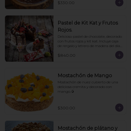
$330.00
Pastel de Kit Kat y Frutos
Rojos.
Delicioso pastel de chocolate, decorado 
con frutos rojos y kit kat. Incluye caja 
de rergalo y letrero de madera del día 
de las madres. 10- 12 personas. Pedir 
$840.00
con un día de anticipación
Mostachón de Mango
Mostachón de nuez cubierto de una 
deliciosa cremita y decorado con 
mango.🥭
$300.00
Mostachón de plátano y