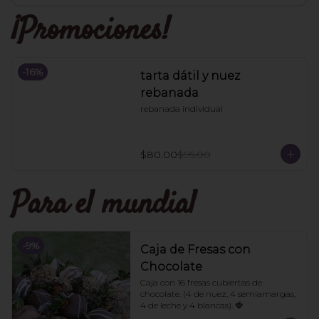
¡Promociones!
-
16
%
tarta dátil y nuez
rebanada
rebanada individual
$80.00
$95.00
Para el mundial
-
9
%
Caja de Fresas con
Chocolate
Caja con 16 fresas cubiertas de 
chocolate. (4 de nuez, 4 semiamargas, 
4 de leche y 4 blancas). 🍓