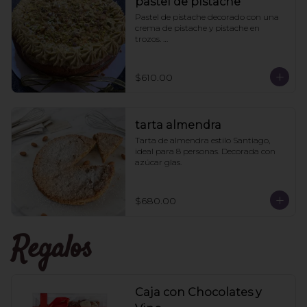
pastel de pistache
Pastel de pistache decorado con una 
crema de pistache y pistache en 
trozos. 

Viene acompañado de un caldo de 
pistache aparte para que le pongan a 
los que les guste más el pan húmedo. 
$610.00
6 personas
tarta almendra
Tarta de almendra estilo Santiago, 
ideal para 8 personas. Decorada con 
azúcar glas.
$680.00
Regalos
Caja con Chocolates y