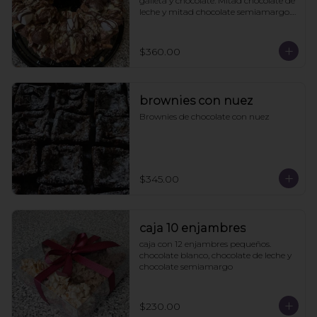
galleta y chocolate. Mitad chocolate de 
leche y mitad chocolate semiamargo. 
21cms diámetro

Viene en caja de regalo
$360.00
brownies con nuez
Brownies de chocolate con nuez
$345.00
caja 10 enjambres
caja con 12 enjambres pequeños. 
chocolate blanco, chocolate de leche y 
chocolate semiamargo
$230.00