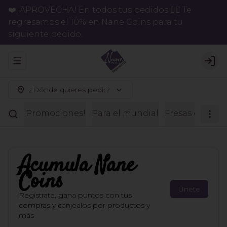
❤️ ¡APROVECHA! En todos tus pedidos 👉🏻 Te
regresamos el 10% en Nane Coins para tu
siguiente pedido.
Abrir menu de navegación
Logi
¿Dónde quieres pedir?
¡Promociones!
Para el mundial
Fresas con ch
Acumula
Nane
Coins
Únete
Regístrate, gana puntos con tus
compras y canjealos por productos y
más