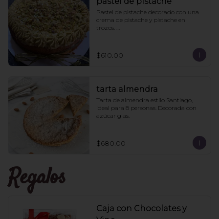
pastel de pistache
Pastel de pistache decorado con una 
crema de pistache y pistache en 
trozos. 

Viene acompañado de un caldo de 
pistache aparte para que le pongan a 
los que les guste más el pan húmedo. 
$610.00
6 personas
tarta almendra
Tarta de almendra estilo Santiago, 
ideal para 8 personas. Decorada con 
azúcar glas.
$680.00
Regalos
Caja con Chocolates y