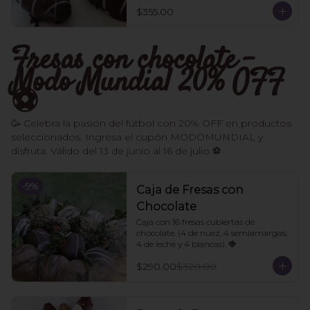
$355.00
Fresas con chocolate -
Modo Mundial 20% OFF
⚽️
🥳 Celebra la pasión del fútbol con 20% OFF en productos
seleccionados. Ingresa el cupón MODOMUNDIAL y
disfruta. Válido del 13 de junio al 16 de julio ⚽
-
9
%
Caja de Fresas con
Chocolate
Caja con 16 fresas cubiertas de 
chocolate. (4 de nuez, 4 semiamargas, 
4 de leche y 4 blancas). 🍓
$290.00
$320.00