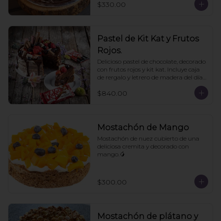
$330.00
Pastel de Kit Kat y Frutos
Rojos.
Delicioso pastel de chocolate, decorado 
con frutos rojos y kit kat. Incluye caja 
de rergalo y letrero de madera del día 
de las madres. 10- 12 personas. Pedir 
$840.00
con un día de anticipación
Mostachón de Mango
Mostachón de nuez cubierto de una 
deliciosa cremita y decorado con 
mango.🥭
$300.00
Mostachón de plátano y