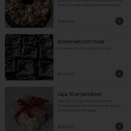
galleta y chocolate. Mitad chocolate de 
leche y mitad chocolate semiamargo. 
21cms diámetro

Viene en caja de regalo
$360.00
brownies con nuez
Brownies de chocolate con nuez
$345.00
caja 10 enjambres
caja con 12 enjambres pequeños. 
chocolate blanco, chocolate de leche y 
chocolate semiamargo
$230.00