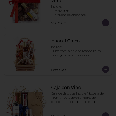
Vino
Incluye:

- 1 Vino 187ml

- Tortugas de chocolate

. Enjambres de chocolate

$500.00
- Pretzels con chocolate

- Fresas con chocolate

Pedir con un día de anticipación
Huacal Chico
Incluye:

- una botella de vino rosado 187ml

- una galleta pino navidad 
personalizada

- una bolsa galletas nane

- 1 bolsa enjambres de chocolate

$560.00
- 1 bote pretzels con chocolate

- 1 caja 3 tortugas de chocolate

Pedidos con 2 días de anticipación
Caja con Vino
Caja de vino que incluye 1 botella de 
750ml, 1 bote de enjambres de 
chocolate, 1 bote de pretzels de 
chocolate. La caja puede ir 
personalizada si la compra se hace con 
6 días de anticipación. Mínimo de 