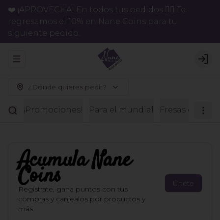
❤️ ¡APROVECHA! En todos tus pedidos 👉🏻 Te
regresamos el 10% en Nane Coins para tu
siguiente pedido.
Abrir menu de navegación
Logi
¿Dónde quieres pedir?
¡Promociones!
Para el mundial
Fresas con ch
Acumula
Nane
Coins
Únete
Regístrate, gana puntos con tus
compras y canjealos por productos y
más