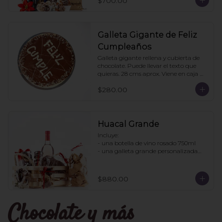
$700.00
pedido: 3 cajas
Galleta Gigante de Feliz
Cumpleaños
Galleta gigante rellena y cubierta de 
chocolate. Puede llevar el texto que 
quieras. 28 cms aprox. Viene en caja 
transparente. Ideal para regalo.
$280.00
Huacal Grande
Incluye:

- una botella de vino rosado 750ml

- una galleta grande personalizada

- una bolsa galletas nane

- 1 bote de enjambres con chocolate

- 1 bote pretzles con chocolate

$880.00
- 1 bolsa galletas jengibre

- 1 caja 3 tortugas de chocolate

Chocolate y más
Pedidos con 2 días de anticipación