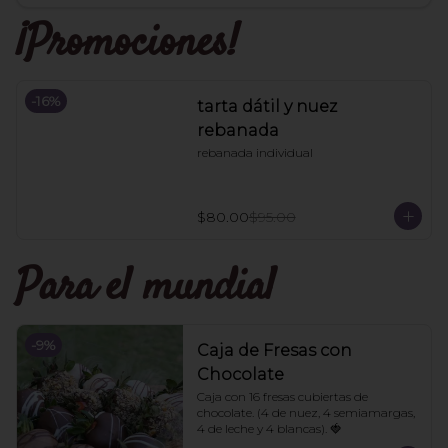
¡Promociones!
-
16
%
tarta dátil y nuez
rebanada
rebanada individual
$80.00
$95.00
Para el mundial
-
9
%
Caja de Fresas con
Chocolate
Caja con 16 fresas cubiertas de 
chocolate. (4 de nuez, 4 semiamargas, 
4 de leche y 4 blancas). 🍓