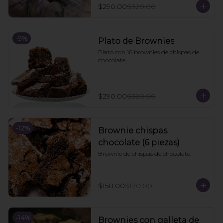
$290.00
$320.00
-
9
%
Plato de Brownies
Plato con 16 brownies de chispas de 
chocolate.
$290.00
$320.00
-
12
%
Brownie chispas
chocolate (6 piezas)
Brownie de chispas de chocolate.
$150.00
$170.00
-
14
%
Brownies con galleta de