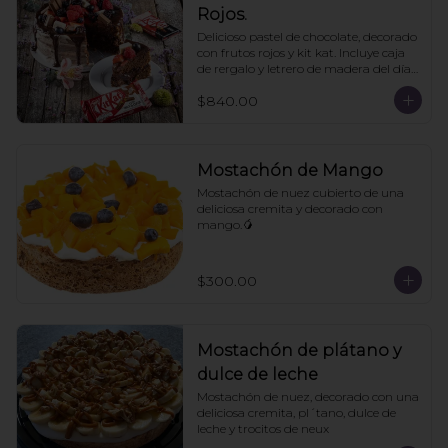
Rojos.
Delicioso pastel de chocolate, decorado 
con frutos rojos y kit kat. Incluye caja 
de rergalo y letrero de madera del día 
de las madres. 10- 12 personas. Pedir 
$840.00
con un día de anticipación
Mostachón de Mango
Mostachón de nuez cubierto de una 
deliciosa cremita y decorado con 
mango.🥭
$300.00
Mostachón de plátano y
dulce de leche
Mostachón de nuez, decorado con una 
deliciosa cremita, pl´tano, dulce de 
leche y trocitos de neux