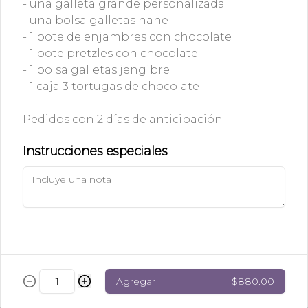
- una galleta grande personalizada
$140.00
- una bolsa galletas nane
- 1 bote de enjambres con chocolate
- 1 bote pretzles con chocolate
Caja de Alfajores
- 1 bolsa galletas jengibre
Caja con mini alfajores rellenos de 
dulce de leche.
- 1 caja 3 tortugas de chocolate
Pedidos con 2 días de anticipación
$42.00
Instrucciones especiales
Charola de Galletas
Charola de galletas pequeñas variadas 
que contiene: galletas nane, alfajores 
de nuez, alfajores de azúcar, galletas 
de mermelada, brownies y puedes 
agregar tortugas de chocolate.
$320.00
Agregar
$880.00
Galleta Kínder