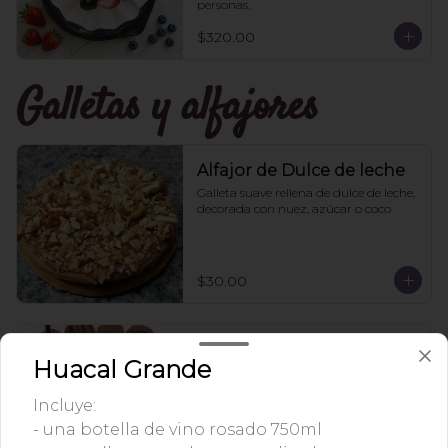
personas.
$320.00
Galletas y alfajores
Alfajor de Dulce de leche
Galleta suave rellena de dulce de leche, 
decorada con nuez, azúcar o coco
$30.00
Caja Galletas de
Huacal Grande
Chocolate
Caja con 20 mini galletas rellenas y 
Incluye:
cubiertas de chocolate.
- una botella de vino rosado 750ml