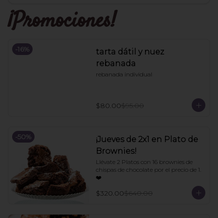
¡Promociones!
-
16
%
tarta dátil y nuez
rebanada
rebanada individual
$80.00
$95.00
-
50
%
¡Jueves de 2x1 en Plato de
Brownies!
Llévate 2 Platos con 16 brownies de 
chispas de chocolate por el precio de 1. 
❤️
$320.00
$640.00