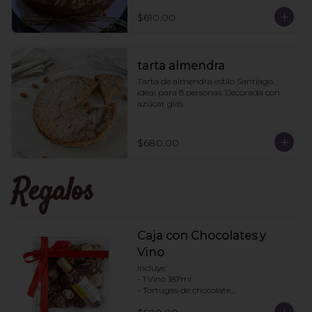
pistache aparte para que le pongan a 
los que les guste más el pan húmedo. 
$610.00
6 personas
tarta almendra
Tarta de almendra estilo Santiago, 
ideal para 8 personas. Decorada con 
azúcar glas.
$680.00
Regalos
Caja con Chocolates y
Vino
Incluye:

- 1 Vino 187ml

- Tortugas de chocolate

. Enjambres de chocolate
