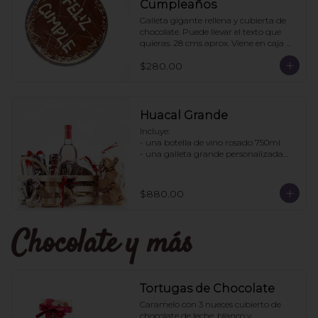
Cumpleaños
Galleta gigante rellena y cubierta de 
chocolate. Puede llevar el texto que 
quieras. 28 cms aprox. Viene en caja 
transparente. Ideal para regalo.
$280.00
Huacal Grande
Incluye:

- una botella de vino rosado 750ml

- una galleta grande personalizada

- una bolsa galletas nane

- 1 bote de enjambres con chocolate

- 1 bote pretzles con chocolate

$880.00
- 1 bolsa galletas jengibre

- 1 caja 3 tortugas de chocolate

Chocolate y más
Pedidos con 2 días de anticipación
Tortugas de Chocolate
Caramelo con 3 nueces cubierto de 
chocolate de leche, blanco y 