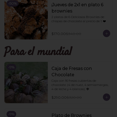
-
50
%
¡Jueves de 2x1 en plato 6
brownies
2 platos de 6 Deliciosos Brownies de 
chispas de chocolate al precio de 1. ❤️
$170.00
$340.00
Para el mundial
-
9
%
Caja de Fresas con
Chocolate
Caja con 16 fresas cubiertas de 
chocolate. (4 de nuez, 4 semiamargas, 
4 de leche y 4 blancas). 🍓
$290.00
$320.00
-
9
%
Plato de Brownies