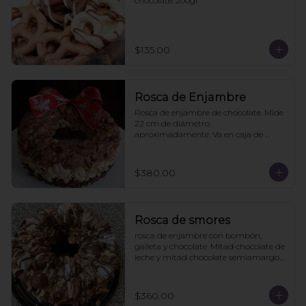
chocolate. 200gr
$135.00
Rosca de Enjambre
Rosca de enjambre de chocolate. Mide 
22 cm de diámetro 
aproximadamente. Va en caja de 
regalo. Pedidos con 2 días de 
anticipación
$380.00
Rosca de smores
rosca de enjambre con bombón, 
galleta y chocolate. Mitad chocolate de 
leche y mitad chocolate semiamargo. 
21cms diámetro

Viene en caja de regalo
$360.00