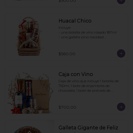
$500.00
- Pretzels con chocolate

- Fresas con chocolate

Pedir con un día de anticipación
Huacal Chico
Incluye:

- una botella de vino rosado 187ml

- una galleta pino navidad 
personalizada

- una bolsa galletas nane

- 1 bolsa enjambres de chocolate

$560.00
- 1 bote pretzels con chocolate

- 1 caja 3 tortugas de chocolate

Pedidos con 2 días de anticipación
Caja con Vino
Caja de vino que incluye 1 botella de 
750ml, 1 bote de enjambres de 
chocolate, 1 bote de pretzels de 
chocolate. La caja puede ir 
personalizada si la compra se hace con 
6 días de anticipación. Mínimo de 
$700.00
pedido: 3 cajas
Galleta Gigante de Feliz