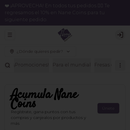
❤️ ¡APROVECHA! En todos tus pedidos 👉🏻 Te
regresamos el 10% en Nane Coins para tu
siguiente pedido.
Abrir menu de navegación
Logi
¿Dónde quieres pedir?
¡Promociones!
Para el mundial
Fresas con ch
Acumula
Nane
Coins
Únete
Regístrate, gana puntos con tus
compras y canjealos por productos y
más