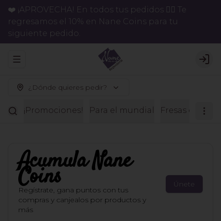
❤️ ¡APROVECHA! En todos tus pedidos 👉🏻 Te
regresamos el 10% en Nane Coins para tu
siguiente pedido.
Abrir menu de navegación
Logi
¿Dónde quieres pedir?
¡Promociones!
Para el mundial
Fresas con ch
Acumula
Nane
Coins
Únete
Regístrate, gana puntos con tus
compras y canjealos por productos y
más