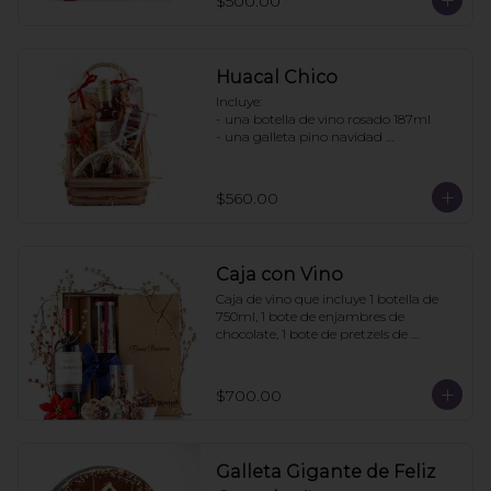
$500.00
- Pretzels con chocolate

- Fresas con chocolate

Pedir con un día de anticipación
Huacal Chico
Incluye:

- una botella de vino rosado 187ml

- una galleta pino navidad 
personalizada

- una bolsa galletas nane

- 1 bolsa enjambres de chocolate

$560.00
- 1 bote pretzels con chocolate

- 1 caja 3 tortugas de chocolate

Pedidos con 2 días de anticipación
Caja con Vino
Caja de vino que incluye 1 botella de 
750ml, 1 bote de enjambres de 
chocolate, 1 bote de pretzels de 
chocolate. La caja puede ir 
personalizada si la compra se hace con 
6 días de anticipación. Mínimo de 
$700.00
pedido: 3 cajas
Galleta Gigante de Feliz