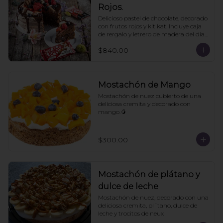
Rojos.
Delicioso pastel de chocolate, decorado 
con frutos rojos y kit kat. Incluye caja 
de rergalo y letrero de madera del día 
de las madres. 10- 12 personas. Pedir 
$840.00
con un día de anticipación
Mostachón de Mango
Mostachón de nuez cubierto de una 
deliciosa cremita y decorado con 
mango.🥭
$300.00
Mostachón de plátano y
dulce de leche
Mostachón de nuez, decorado con una 
deliciosa cremita, pl´tano, dulce de 
leche y trocitos de neux