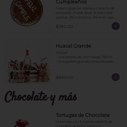
Cumpleaños
Galleta gigante rellena y cubierta de 
chocolate. Puede llevar el texto que 
quieras. 28 cms aprox. Viene en caja 
transparente. Ideal para regalo.
$280.00
Huacal Grande
Incluye:

- una botella de vino rosado 750ml

- una galleta grande personalizada

- una bolsa galletas nane

- 1 bote de enjambres con chocolate

- 1 bote pretzles con chocolate

$880.00
- 1 bolsa galletas jengibre

- 1 caja 3 tortugas de chocolate

Chocolate y más
Pedidos con 2 días de anticipación
Tortugas de Chocolate
Caramelo con 3 nueces cubierto de 
chocolate de leche, blanco y 