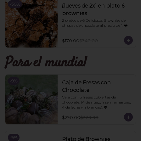
-
50
%
¡Jueves de 2x1 en plato 6
brownies
2 platos de 6 Deliciosos Brownies de 
chispas de chocolate al precio de 1. ❤️
$170.00
$340.00
Para el mundial
-
9
%
Caja de Fresas con
Chocolate
Caja con 16 fresas cubiertas de 
chocolate. (4 de nuez, 4 semiamargas, 
4 de leche y 4 blancas). 🍓
$290.00
$320.00
-
9
%
Plato de Brownies