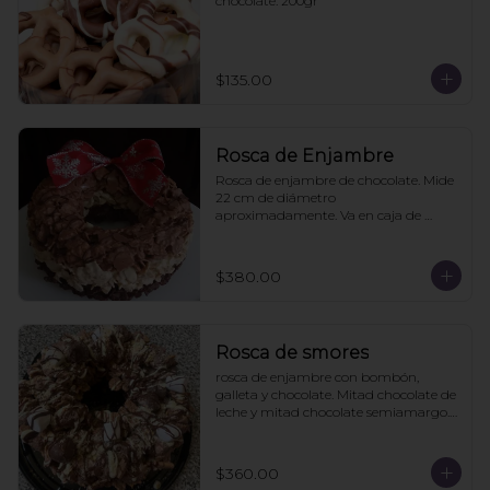
chocolate. 200gr
$135.00
Rosca de Enjambre
Rosca de enjambre de chocolate. Mide 
22 cm de diámetro 
aproximadamente. Va en caja de 
regalo. Pedidos con 2 días de 
anticipación
$380.00
Rosca de smores
rosca de enjambre con bombón, 
galleta y chocolate. Mitad chocolate de 
leche y mitad chocolate semiamargo. 
21cms diámetro

Viene en caja de regalo
$360.00