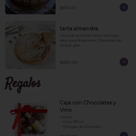
pistache aparte para que le pongan a 
los que les guste más el pan húmedo. 
$610.00
6 personas
tarta almendra
Tarta de almendra estilo Santiago, 
ideal para 8 personas. Decorada con 
azúcar glas.
$680.00
Regalos
Caja con Chocolates y
Vino
Incluye:

- 1 Vino 187ml

- Tortugas de chocolate

. Enjambres de chocolate
