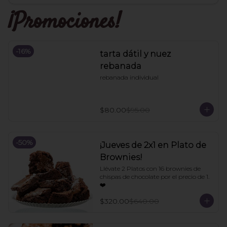
¡Promociones!
-
16
%
tarta dátil y nuez
rebanada
rebanada individual
$80.00
$95.00
-
50
%
¡Jueves de 2x1 en Plato de
Brownies!
Llévate 2 Platos con 16 brownies de 
chispas de chocolate por el precio de 1. 
❤️
$320.00
$640.00