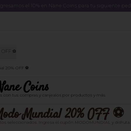
regresamos el 10% en Nane Coins para tu siguiente ped
 OFF ⚽️
al 20% OFF ⚽️
Nane Coins
os con tus compras y canjealos por productos y más
- Modo Mundial 20% OFF ⚽️
os seleccionados. Ingresa el cupón MODOMUNDIAL y disfruta. Váli