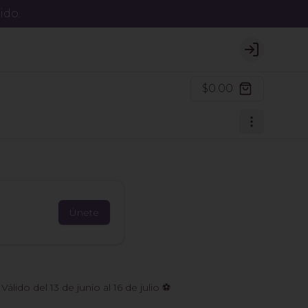
ido.
Login
$0.00
Únete
do del 13 de junio al 16 de julio ⚽