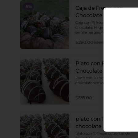
-
9
%
Caja de Fresas con
Chocolate
Caja con 16 fresas cubiertas de 
chocolate. (4 de nuez, 4 
semiamargas, 4 de leche y 4 
blancas). 🍓
$290.00
$320.00
Plato con Fresas de
Chocolate
Plato con 20 fresas cubiertas de 
chocolate semiamargo.
$355.00
plato con 10 fresas con
chocolate
plato con 10 fresas cubiertas de 