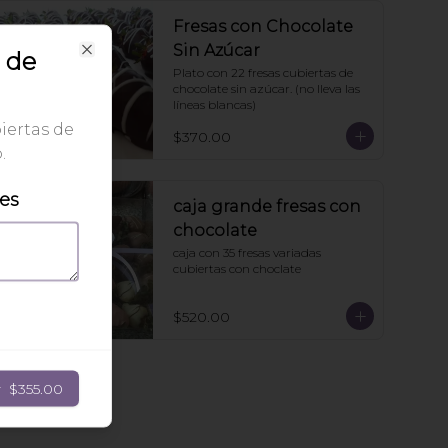
Fresas con Chocolate
Sin Azúcar
 de
Close
Plato con 22 fresas cubiertas de 
chocolate sin azúcar. (no lleva las 
líneas blancas)
iertas de
$370.00
.
les
caja grande fresas con
chocolate
caja con 35 fresas variadas 
cubiertas con choclate
$520.00
r
$355.00