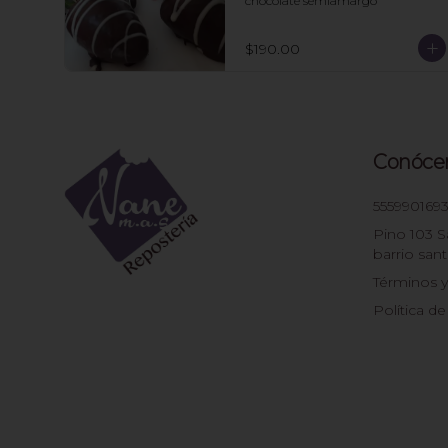
chocolate semiamargo
$190.00
Conóce
555990169
Pino 103 S
barrio sant
Términos y
Política de