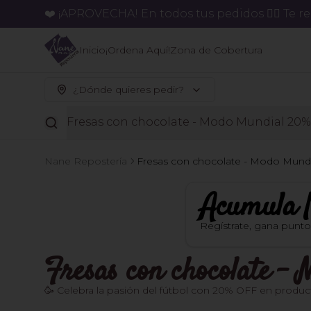
❤️ ¡APROVECHA! En todos tus pedidos 👉🏻 Te 
Inicio
¡Ordena Aquí!
Zona de Cobertura
¿Dónde quieres pedir?
Fresas con chocolate - Modo Mundial 20%
Nane Repostería
Fresas con chocolate - Modo Mundi
Acumula
Regístrate, gana punt
Fresas con chocolate 
🥳 Celebra la pasión del fútbol con 20% OFF en product