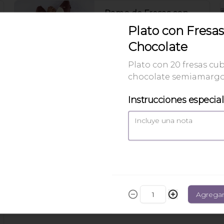
Ramo de Fresas con
Chocolate
Plato con Fresas
Ramo con fresas cubiertas de 
Chocolate
chocolate. 🍓
Plato con 20 fresas cub
$310.00
chocolate semiamargo
Instrucciones especia
caja fresas rosas
caja con 12 fresas (6 rosas y 6 
blancas)
$250.00
Agrega