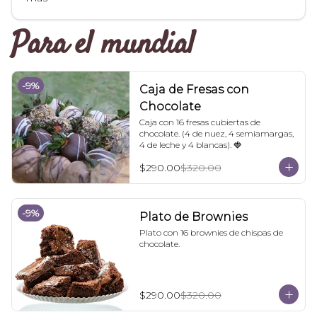
Para el mundial
-
9
%
Caja de Fresas con
Chocolate
Caja con 16 fresas cubiertas de 
chocolate. (4 de nuez, 4 semiamargas, 
4 de leche y 4 blancas). 🍓
$290.00
$320.00
-
9
%
Plato de Brownies
Plato con 16 brownies de chispas de 
chocolate.
$290.00
$320.00