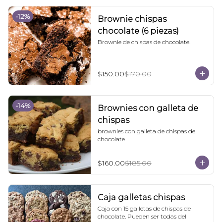
-
12
%
Brownie chispas
chocolate (6 piezas)
Brownie de chispas de chocolate.
$150.00
$170.00
-
14
%
Brownies con galleta de
chispas
brownies con galleta de chispas de 
chocolate
$160.00
$185.00
Caja galletas chispas
Caja con 15 galletas de chispas de 
chocolate. Pueden ser todas del 