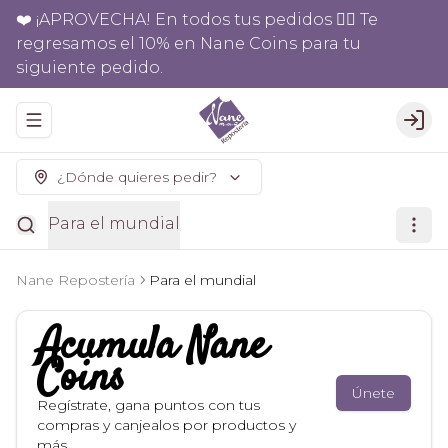
❤️ ¡APROVECHA! En todos tus pedidos 👉🏻 Te
regresamos el 10% en Nane Coins para tu
siguiente pedido.
Abrir menu de navegación
Logi
¿Dónde quieres pedir?
Para el mundial
Nane Repostería
Para el mundial
Acumula
Nane
Coins
Únete
Regístrate, gana puntos con tus
compras y canjealos por productos y
más