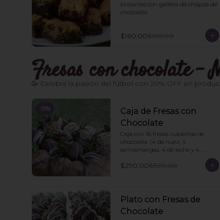
brownies con galleta de chispas de 
chocolate
$160.00
$185.00
Fresas con chocolate 
🥳 Celebra la pasión del fútbol con 20% OFF en product
-
9
%
Caja de Fresas con
Chocolate
Caja con 16 fresas cubiertas de 
chocolate. (4 de nuez, 4 
semiamargas, 4 de leche y 4 
blancas). 🍓
$290.00
$320.00
Plato con Fresas de
Chocolate