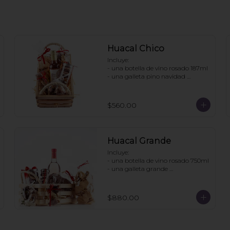
Huacal Chico
Incluye:

- una botella de vino rosado 187ml

- una galleta pino navidad 
personalizada

- una bolsa galletas nane

- 1 bolsa enjambres de chocolate

$560.00
- 1 bote pretzels con chocolate

- 1 caja 3 tortugas de chocolate

Pedidos con 2 días de anticipación
Huacal Grande
Incluye:

- una botella de vino rosado 750ml

- una galleta grande 
personalizada

- una bolsa galletas nane

- 1 bote de enjambres con 
$880.00
chocolate

- 1 bote pretzles con chocolate

- 1 bolsa galletas jengibre

- 1 caja 3 tortugas de chocolate
