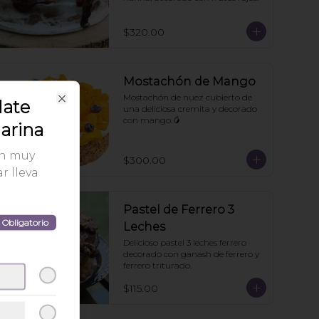
$320.00
Mostachón de Mango
Mostachón de nuez cubierto de 
late
una deliciosa cremita y decorado 
Close
con mango.🥭
arina
on muy
$300.00
r lleva
Pastel de Ferrero 3
Obligatorio
Leches
Delicioso pastel 3 leches ferrero 
decorado con ganash de ferrero y 
ferrero triturado.
$115.00