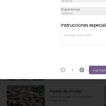
+
$215.00
Pastel Nane
12 personas
Pastel de vainilla relleno y cubierto 
+
$390.00
de mermelada de chabacano y 
nuez.
Instrucciones especia
$60.00
Pastel de Chocolate
con muy poca Harina
Pastel de chocolate con muy poca 
harina. En su lugar lleva 
almendra.
Agrega
$280.00
Pastel de Kínder
Pastel decorado con chocolates 
kinder bueno.