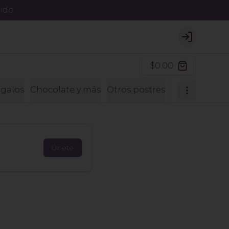
ido.
Login
$0.00
galos
Chocolate y más
Otros postres
Postres sin a
Únete