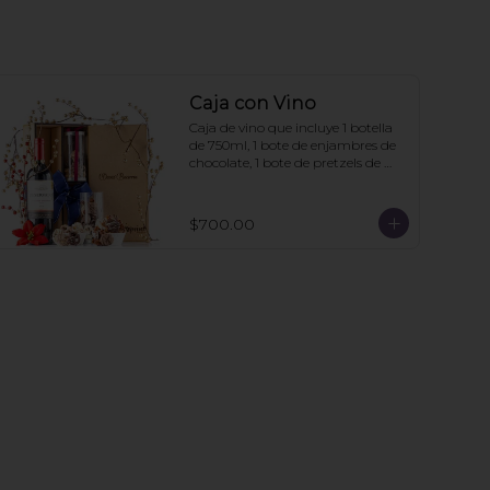
Caja con Vino
Caja de vino que incluye 1 botella 
de 750ml, 1 bote de enjambres de 
chocolate, 1 bote de pretzels de 
chocolate. La caja puede ir 
personalizada si la compra se hace 
con 6 días de anticipación. Mínimo 
$700.00
de pedido: 3 cajas