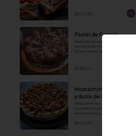
$300.00
Pastel de Ferrero
Pastel de chocolate con muy poca 
harina, cubierto con ganash de 
ferrero rocher, decorado con 
ferreros.
$330.00
Mostachón de plátano
y dulce de leche
Mostachón de nuez, decorado con 
una deliciosa cremita, pl´tano, 
dulce de leche y trocitos de neux
$300.00