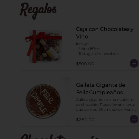
Regalos
Caja con Chocolates y
Vino
Incluye:

- 1 Vino 187ml

- Tortugas de chocolate

. Enjambres de chocolate

$500.00
- Pretzels con chocolate

- Fresas con chocolate

Pedir con un día de anticipación
Galleta Gigante de
Feliz Cumpleaños
Galleta gigante rellena y cubierta 
de chocolate. Puede llevar el texto 
que quieras. 28 cms aprox. Viene 
en caja transparente. Ideal para 
$280.00
regalo.