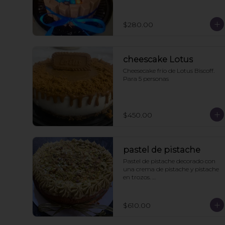
cake topper
$280.00
cheescake Lotus
Cheesecake frío de Lotus Biscoff. 
Para 5 personas
$450.00
pastel de pistache
Pastel de pistache decorado con 
una crema de pistache y pistache 
en trozos. 

Viene acompañado de un caldo 
de pistache aparte para que le 
pongan a los que les guste más el 
$610.00
pan húmedo. 6 personas