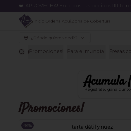
❤️ ¡APROVECHA! En todos tus pedidos 👉🏻 Te 
Inicio
¡Ordena Aquí!
Zona de Cobertura
¿Dónde quieres pedir?
¡Promociones!
Para el mundial
Fresas c
Acumula
Regístrate, gana punt
¡Promociones!
-
16
%
tarta dátil y nuez