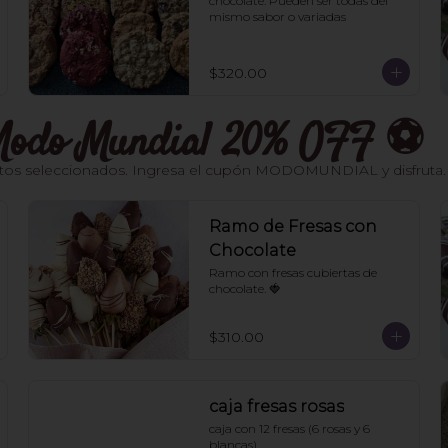
chocolate. Pueden ser todas del 
mismo sabor o variadas
$320.00
- Modo Mundial 20% OFF ⚽️
os seleccionados. Ingresa el cupón MODOMUNDIAL y disfruta. Váli
Ramo de Fresas con
Chocolate
Ramo con fresas cubiertas de 
chocolate. 🍓
$310.00
caja fresas rosas
caja con 12 fresas (6 rosas y 6 
blancas)