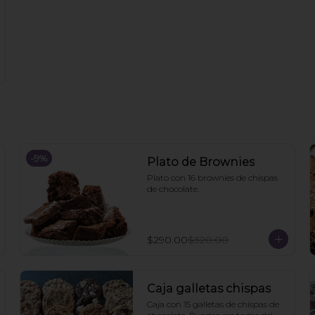
-
9
%
Plato de Brownies
Plato con 16 brownies de chispas 
de chocolate.
$290.00
$320.00
Caja galletas chispas
Caja con 15 galletas de chispas de 