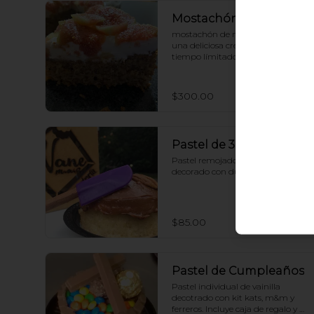
Mostachón de higo
mostachón de nuez, decorado con 
una deliciosa cre,ita e higo. Por 
tiempo límitado
$300.00
Pastel de 3 Leches
Pastel remojado en 3 leches 
decorado con dulce de leche.
$85.00
Pastel de Cumpleaños
Pastel individual de vainilla 
decotrado con kit kats, m&m y 
ferreros. Incluye caja de regalo y 