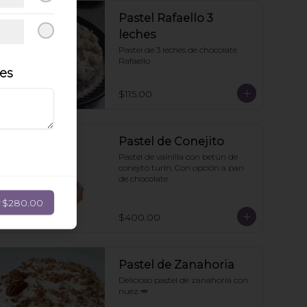
Pastel Rafaello 3
leches
Pastel de 3 leches de chocolate 
Rafaello
les
$115.00
Pastel de Conejito
Pastel de vainilla con betún de 
conejito turín. Con opción a pan 
de chocolate
r
$280.00
$400.00
Pastel de Zanahoria
Delicioso pastel de zanahoria con 
nuez.🥕