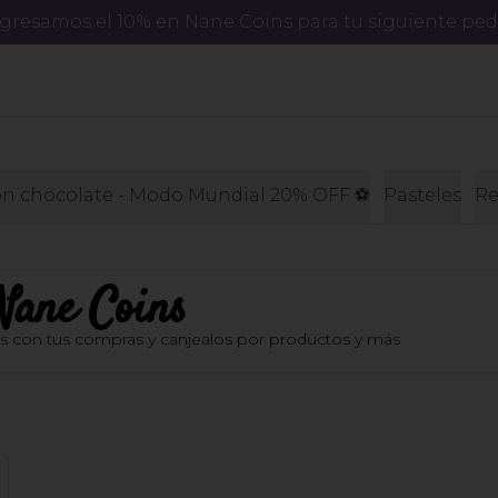
regresamos el 10% en Nane Coins para tu siguiente ped
on chocolate - Modo Mundial 20% OFF ⚽️
Pasteles
Re
Nane Coins
os con tus compras y canjealos por productos y más