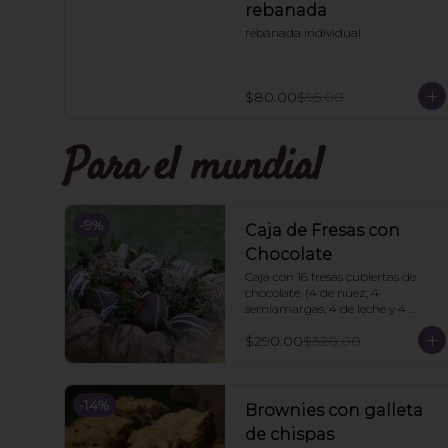
rebanada
rebanada individual
$80.00
$95.00
Para el mundial
-
9
%
Caja de Fresas con
Chocolate
Caja con 16 fresas cubiertas de 
chocolate. (4 de nuez, 4 
semiamargas, 4 de leche y 4 
blancas). 🍓
$290.00
$320.00
-
14
%
Brownies con galleta
de chispas