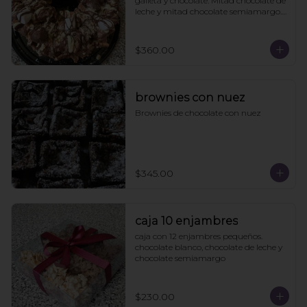
galleta y chocolate. Mitad chocolate de 
leche y mitad chocolate semiamargo. 
21cms diámetro

Viene en caja de regalo
$360.00
brownies con nuez
Brownies de chocolate con nuez
$345.00
caja 10 enjambres
caja con 12 enjambres pequeños. 
chocolate blanco, chocolate de leche y 
chocolate semiamargo
$230.00