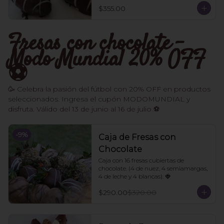
$355.00
Fresas con chocolate -
Modo Mundial 20% OFF
⚽️
🥳 Celebra la pasión del fútbol con 20% OFF en productos
seleccionados. Ingresa el cupón MODOMUNDIAL y
disfruta. Válido del 13 de junio al 16 de julio ⚽
-
9
%
Caja de Fresas con
Chocolate
Caja con 16 fresas cubiertas de 
chocolate. (4 de nuez, 4 semiamargas, 
4 de leche y 4 blancas). 🍓
$290.00
$320.00