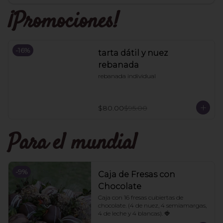
¡Promociones!
-
16
%
tarta dátil y nuez
rebanada
rebanada individual
$80.00
$95.00
Para el mundial
-
9
%
Caja de Fresas con
Chocolate
Caja con 16 fresas cubiertas de 
chocolate. (4 de nuez, 4 semiamargas, 
4 de leche y 4 blancas). 🍓