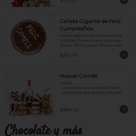
$700.00
pedido: 3 cajas
Galleta Gigante de Feliz
Cumpleaños
Galleta gigante rellena y cubierta de 
chocolate. Puede llevar el texto que 
quieras. 28 cms aprox. Viene en caja 
transparente. Ideal para regalo.
$280.00
Huacal Grande
Incluye:

- una botella de vino rosado 750ml

- una galleta grande personalizada

- una bolsa galletas nane

- 1 bote de enjambres con chocolate

- 1 bote pretzles con chocolate

$880.00
- 1 bolsa galletas jengibre

- 1 caja 3 tortugas de chocolate

Chocolate y más
Pedidos con 2 días de anticipación