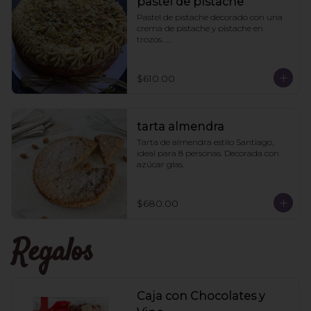
pastel de pistache
Pastel de pistache decorado con una 
crema de pistache y pistache en 
trozos. 

Viene acompañado de un caldo de 
pistache aparte para que le pongan a 
los que les guste más el pan húmedo. 
$610.00
6 personas
tarta almendra
Tarta de almendra estilo Santiago, 
ideal para 8 personas. Decorada con 
azúcar glas.
$680.00
Regalos
Caja con Chocolates y