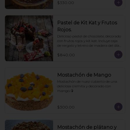
$330.00
Pastel de Kit Kat y Frutos
Rojos.
Delicioso pastel de chocolate, decorado 
con frutos rojos y kit kat. Incluye caja 
de rergalo y letrero de madera del día 
de las madres. 10- 12 personas. Pedir 
$840.00
con un día de anticipación
Mostachón de Mango
Mostachón de nuez cubierto de una 
deliciosa cremita y decorado con 
mango.🥭
$300.00
Mostachón de plátano y