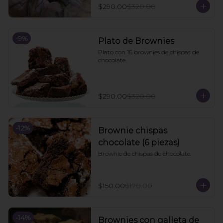
$290.00
$320.00
-
9
%
Plato de Brownies
Plato con 16 brownies de chispas de 
chocolate.
$290.00
$320.00
-
12
%
Brownie chispas
chocolate (6 piezas)
Brownie de chispas de chocolate.
$150.00
$170.00
-
14
%
Brownies con galleta de