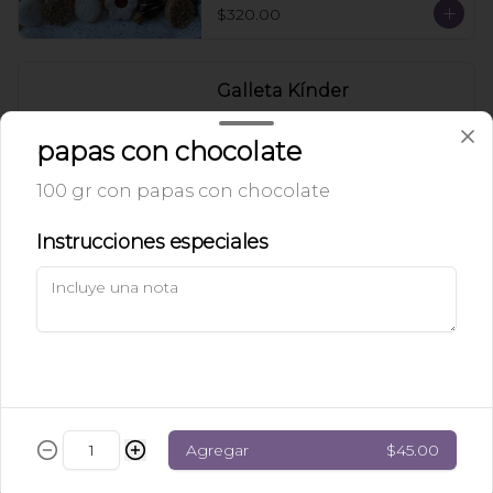
$320.00
Galleta Kínder
Galleta suave rellena y cubierta de 
chocolate kinder.
papas con chocolate
100 gr con papas con chocolate
$40.00
Instrucciones especiales
Galleta de Chocolate
Galleta suave rellena y cubierta de 
chocolate blanco, de leche o 
semiamargo
$35.00
Agregar
$45.00
Galleta de Mermelada