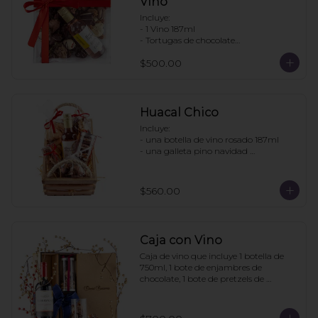
Vino
Incluye:

- 1 Vino 187ml

- Tortugas de chocolate

. Enjambres de chocolate

$500.00
- Pretzels con chocolate

- Fresas con chocolate

Pedir con un día de anticipación
Huacal Chico
Incluye:

- una botella de vino rosado 187ml

- una galleta pino navidad 
personalizada

- una bolsa galletas nane

- 1 bolsa enjambres de chocolate

$560.00
- 1 bote pretzels con chocolate

- 1 caja 3 tortugas de chocolate

Pedidos con 2 días de anticipación
Caja con Vino
Caja de vino que incluye 1 botella de 
750ml, 1 bote de enjambres de 
chocolate, 1 bote de pretzels de 
chocolate. La caja puede ir 
personalizada si la compra se hace con 
6 días de anticipación. Mínimo de 