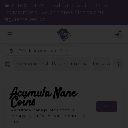
❤️ ¡APROVECHA! En todos tus pedidos 👉🏻 Te
regresamos el 10% en Nane Coins para tu
siguiente pedido.
Abrir menu de navegación
Logi
¿Dónde quieres pedir?
¡Promociones!
Para el mundial
Fresas con ch
Acumula
Nane
Coins
Únete
Regístrate, gana puntos con tus
compras y canjealos por productos y
más