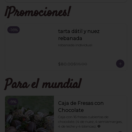
¡Promociones!
-
16
%
tarta dátil y nuez
rebanada
rebanada individual
$80.00
$95.00
Para el mundial
-
9
%
Caja de Fresas con
Chocolate
Caja con 16 fresas cubiertas de 
chocolate. (4 de nuez, 4 semiamargas, 
4 de leche y 4 blancas). 🍓