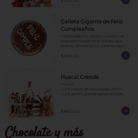
$700.00
pedido: 3 cajas
Galleta Gigante de Feliz
Cumpleaños
Galleta gigante rellena y cubierta de 
chocolate. Puede llevar el texto que 
quieras. 28 cms aprox. Viene en caja 
transparente. Ideal para regalo.
$280.00
Huacal Grande
Incluye:

- una botella de vino rosado 750ml

- una galleta grande personalizada

- una bolsa galletas nane

- 1 bote de enjambres con chocolate

- 1 bote pretzles con chocolate

$880.00
- 1 bolsa galletas jengibre

- 1 caja 3 tortugas de chocolate

Chocolate y más
Pedidos con 2 días de anticipación