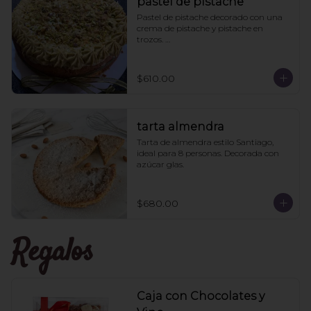
pastel de pistache
Pastel de pistache decorado con una 
crema de pistache y pistache en 
trozos. 

Viene acompañado de un caldo de 
pistache aparte para que le pongan a 
los que les guste más el pan húmedo. 
$610.00
6 personas
tarta almendra
Tarta de almendra estilo Santiago, 
ideal para 8 personas. Decorada con 
azúcar glas.
$680.00
Regalos
Caja con Chocolates y