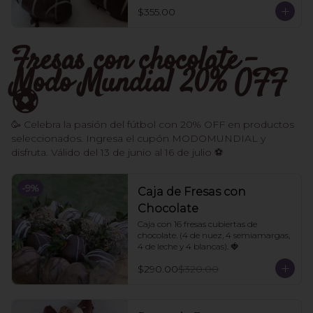
$355.00
Fresas con chocolate -
Modo Mundial 20% OFF
⚽️
🥳 Celebra la pasión del fútbol con 20% OFF en productos
seleccionados. Ingresa el cupón MODOMUNDIAL y
disfruta. Válido del 13 de junio al 16 de julio ⚽
-
9
%
Caja de Fresas con
Chocolate
Caja con 16 fresas cubiertas de 
chocolate. (4 de nuez, 4 semiamargas, 
4 de leche y 4 blancas). 🍓
$290.00
$320.00