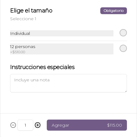
$320.00
Elige el tamaño
Obligatorio
Seleccione 1
Galleta Kínder
Galleta suave rellena y cubierta de 
Individual
chocolate kinder.
12 personas
+
$510.00
$40.00
Instrucciones especiales
Galleta de Chocolate
Galleta suave rellena y cubierta de 
chocolate blanco, de leche o 
semiamargo
$35.00
Agregar
$115.00
Galleta de Mermelada