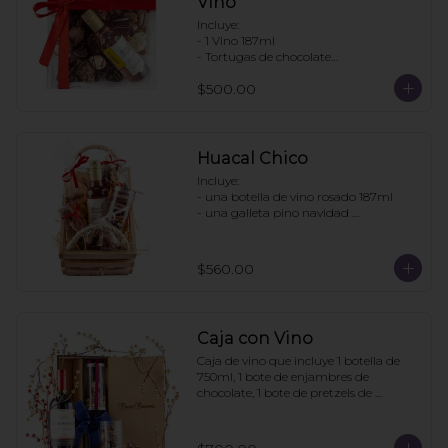
Vino
Incluye:

- 1 Vino 187ml

- Tortugas de chocolate

. Enjambres de chocolate

$500.00
- Pretzels con chocolate

- Fresas con chocolate

Pedir con un día de anticipación
Huacal Chico
Incluye:

- una botella de vino rosado 187ml

- una galleta pino navidad 
personalizada

- una bolsa galletas nane

- 1 bolsa enjambres de chocolate

$560.00
- 1 bote pretzels con chocolate

- 1 caja 3 tortugas de chocolate

Pedidos con 2 días de anticipación
Caja con Vino
Caja de vino que incluye 1 botella de 
750ml, 1 bote de enjambres de 
chocolate, 1 bote de pretzels de 
chocolate. La caja puede ir 
personalizada si la compra se hace con 
6 días de anticipación. Mínimo de 