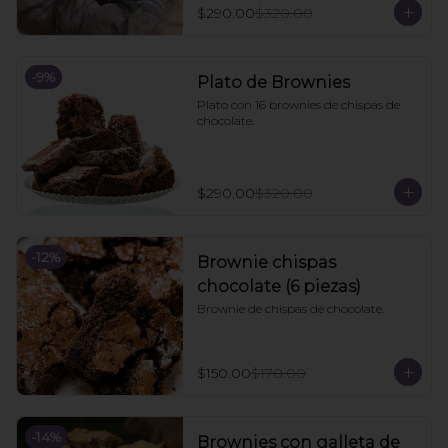
$290.00
$320.00
-
9
%
Plato de Brownies
Plato con 16 brownies de chispas de 
chocolate.
$290.00
$320.00
-
12
%
Brownie chispas
chocolate (6 piezas)
Brownie de chispas de chocolate.
$150.00
$170.00
-
14
%
Brownies con galleta de