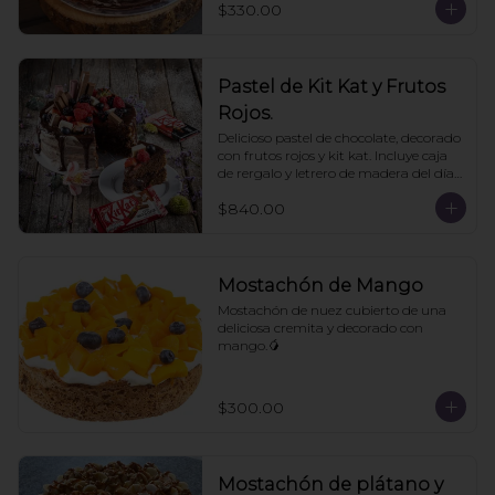
$330.00
Pastel de Kit Kat y Frutos
Rojos.
Delicioso pastel de chocolate, decorado 
con frutos rojos y kit kat. Incluye caja 
de rergalo y letrero de madera del día 
de las madres. 10- 12 personas. Pedir 
$840.00
con un día de anticipación
Mostachón de Mango
Mostachón de nuez cubierto de una 
deliciosa cremita y decorado con 
mango.🥭
$300.00
Mostachón de plátano y