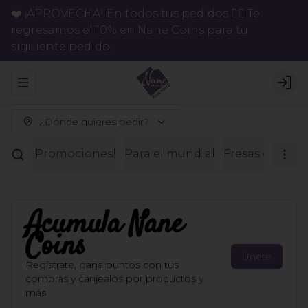
❤️ ¡APROVECHA! En todos tus pedidos 👉🏻 Te
regresamos el 10% en Nane Coins para tu
siguiente pedido.
Abrir menu de navegación
Logi
¿Dónde quieres pedir?
¡Promociones!
Para el mundial
Fresas con ch
Acumula
Nane
Coins
Únete
Regístrate, gana puntos con tus
compras y canjealos por productos y
más