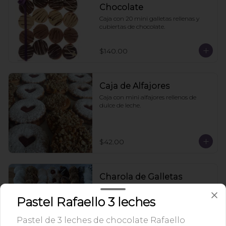
Chocolate
Caja con 20 mini galletas rellenas y 
cubiertas de chocolate.
$140.00
Caja de Alfajores
Caja con mini alfajores rellenos de 
dulce de leche.
$42.00
Charola de Galletas
Charola de galletas pequeñas variadas 
que contiene: galletas nane, alfajores 
Pastel Rafaello 3 leches
de nuez, alfajores de azúcar, galletas 
de mermelada, brownies y puedes 
Pastel de 3 leches de chocolate Rafaello
agregar tortugas de chocolate.