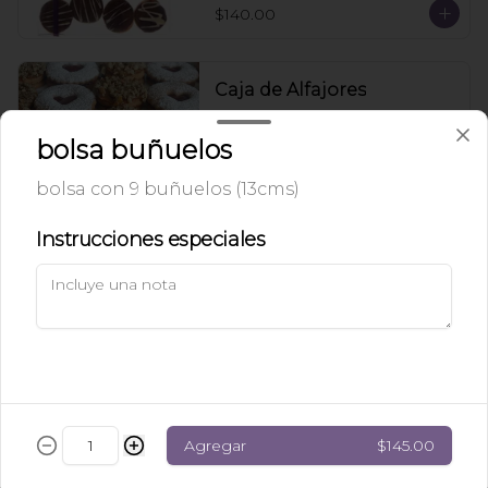
$140.00
Caja de Alfajores
Caja con mini alfajores rellenos de 
dulce de leche.
bolsa buñuelos
bolsa con 9 buñuelos (13cms)
$42.00
Instrucciones especiales
Charola de Galletas
Charola de galletas pequeñas variadas 
que contiene: galletas nane, alfajores 
de nuez, alfajores de azúcar, galletas 
de mermelada, brownies y puedes 
agregar tortugas de chocolate.
$320.00
Agregar
$145.00
Galleta Kínder