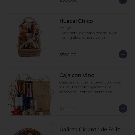
$500.00
- Pretzels con chocolate

- Fresas con chocolate

Pedir con un día de anticipación
Huacal Chico
Incluye:

- una botella de vino rosado 187ml

- una galleta pino navidad 
personalizada

- una bolsa galletas nane

- 1 bolsa enjambres de chocolate

$560.00
- 1 bote pretzels con chocolate

- 1 caja 3 tortugas de chocolate

Pedidos con 2 días de anticipación
Caja con Vino
Caja de vino que incluye 1 botella de 
750ml, 1 bote de enjambres de 
chocolate, 1 bote de pretzels de 
chocolate. La caja puede ir 
personalizada si la compra se hace con 
6 días de anticipación. Mínimo de 
$700.00
pedido: 3 cajas
Galleta Gigante de Feliz