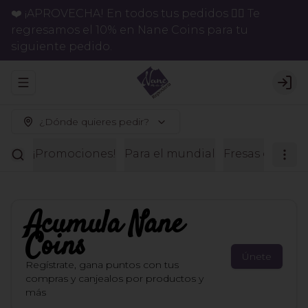
❤️ ¡APROVECHA! En todos tus pedidos 👉🏻 Te
regresamos el 10% en Nane Coins para tu
siguiente pedido.
Abrir menu de navegación
Logi
¿Dónde quieres pedir?
¡Promociones!
Para el mundial
Fresas con ch
Acumula
Nane
Coins
Únete
Regístrate, gana puntos con tus
compras y canjealos por productos y
más