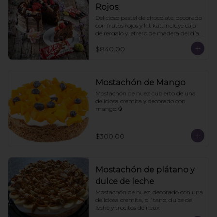
Rojos.
Delicioso pastel de chocolate, decorado 
con frutos rojos y kit kat. Incluye caja 
de rergalo y letrero de madera del día 
de las madres. 10- 12 personas. Pedir 
$840.00
con un día de anticipación
Mostachón de Mango
Mostachón de nuez cubierto de una 
deliciosa cremita y decorado con 
mango.🥭
$300.00
Mostachón de plátano y
dulce de leche
Mostachón de nuez, decorado con una 
deliciosa cremita, pl´tano, dulce de 
leche y trocitos de neux