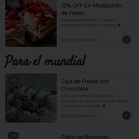
-
15
%
¡15% OFF En Mostachón
de Fresa!
Miércoles de 15% OFF en nuestro 
tradicional mostachón de fresa 🍓
$255.00
$300.00
Para el mundial
-
9
%
Caja de Fresas con
Chocolate
Caja con 16 fresas cubiertas de 
chocolate. (4 de nuez, 4 semiamargas, 
4 de leche y 4 blancas). 🍓
$290.00
$320.00
-
9
%
Plato de Brownies