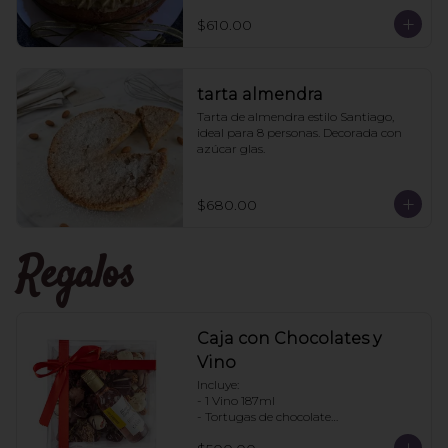
pistache aparte para que le pongan a 
los que les guste más el pan húmedo. 
$610.00
6 personas
tarta almendra
Tarta de almendra estilo Santiago, 
ideal para 8 personas. Decorada con 
azúcar glas.
$680.00
Regalos
Caja con Chocolates y
Vino
Incluye:

- 1 Vino 187ml

- Tortugas de chocolate

. Enjambres de chocolate
