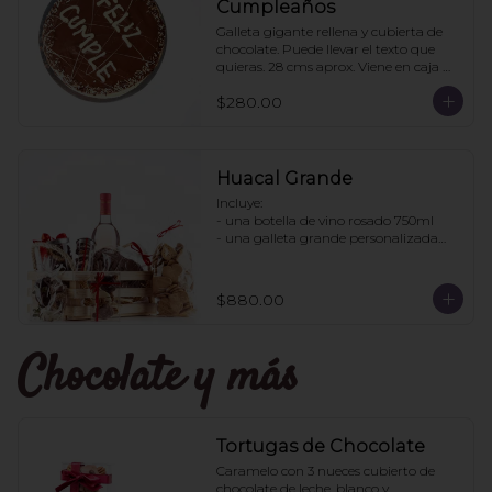
Cumpleaños
Galleta gigante rellena y cubierta de 
chocolate. Puede llevar el texto que 
quieras. 28 cms aprox. Viene en caja 
transparente. Ideal para regalo.
$280.00
Huacal Grande
Incluye:

- una botella de vino rosado 750ml

- una galleta grande personalizada

- una bolsa galletas nane

- 1 bote de enjambres con chocolate

- 1 bote pretzles con chocolate

$880.00
- 1 bolsa galletas jengibre

- 1 caja 3 tortugas de chocolate

Chocolate y más
Pedidos con 2 días de anticipación
Tortugas de Chocolate
Caramelo con 3 nueces cubierto de 
chocolate de leche, blanco y 