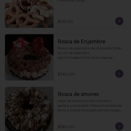
chocolate. 200gr
$135.00
Rosca de Enjambre
Rosca de enjambre de chocolate. Mide 
22 cm de diámetro 
aproximadamente. Va en caja de 
regalo. Pedidos con 2 días de 
anticipación
$380.00
Rosca de smores
rosca de enjambre con bombón, 
galleta y chocolate. Mitad chocolate de 
leche y mitad chocolate semiamargo. 
21cms diámetro

Viene en caja de regalo
$360.00