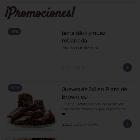
¡Promociones!
-
16
%
tarta dátil y nuez
rebanada
rebanada individual
$80.00
$95.00
-
50
%
¡Jueves de 2x1 en Plato de
Brownies!
Llévate 2 Platos con 16 brownies de 
chispas de chocolate por el precio de 1. 
❤️
$320.00
$640.00