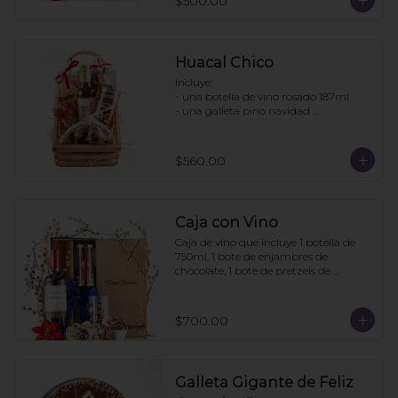
$500.00
- Pretzels con chocolate

- Fresas con chocolate

Pedir con un día de anticipación
Huacal Chico
Incluye:

- una botella de vino rosado 187ml

- una galleta pino navidad 
personalizada

- una bolsa galletas nane

- 1 bolsa enjambres de chocolate

$560.00
- 1 bote pretzels con chocolate

- 1 caja 3 tortugas de chocolate

Pedidos con 2 días de anticipación
Caja con Vino
Caja de vino que incluye 1 botella de 
750ml, 1 bote de enjambres de 
chocolate, 1 bote de pretzels de 
chocolate. La caja puede ir 
personalizada si la compra se hace con 
6 días de anticipación. Mínimo de 
$700.00
pedido: 3 cajas
Galleta Gigante de Feliz