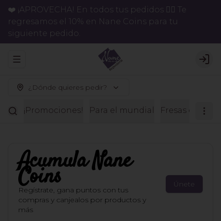
❤️ ¡APROVECHA! En todos tus pedidos 👉🏻 Te
regresamos el 10% en Nane Coins para tu
siguiente pedido.
Abrir menu de navegación
Logi
¿Dónde quieres pedir?
¡Promociones!
Para el mundial
Fresas con ch
Acumula
Nane
Coins
Únete
Regístrate, gana puntos con tus
compras y canjealos por productos y
más