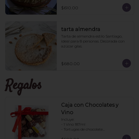
pistache aparte para que le pongan a 
los que les guste más el pan húmedo. 
$610.00
6 personas
tarta almendra
Tarta de almendra estilo Santiago, 
ideal para 8 personas. Decorada con 
azúcar glas.
$680.00
Regalos
Caja con Chocolates y
Vino
Incluye:

- 1 Vino 187ml

- Tortugas de chocolate

. Enjambres de chocolate
