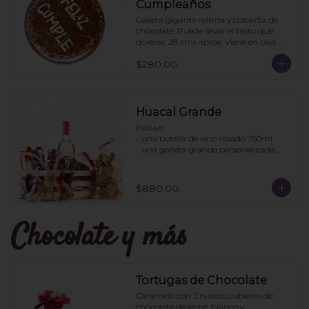
Cumpleaños
Galleta gigante rellena y cubierta de 
chocolate. Puede llevar el texto que 
quieras. 28 cms aprox. Viene en caja 
transparente. Ideal para regalo.
$280.00
Huacal Grande
Incluye:

- una botella de vino rosado 750ml

- una galleta grande personalizada

- una bolsa galletas nane

- 1 bote de enjambres con chocolate

- 1 bote pretzles con chocolate

$880.00
- 1 bolsa galletas jengibre

- 1 caja 3 tortugas de chocolate

Chocolate y más
Pedidos con 2 días de anticipación
Tortugas de Chocolate
Caramelo con 3 nueces cubierto de 
chocolate de leche, blanco y 