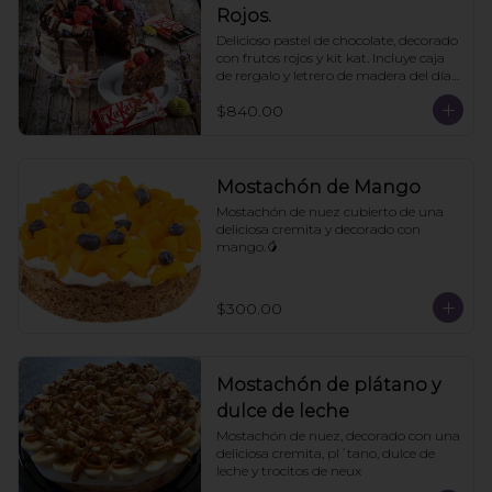
Rojos.
Delicioso pastel de chocolate, decorado 
con frutos rojos y kit kat. Incluye caja 
de rergalo y letrero de madera del día 
de las madres. 10- 12 personas. Pedir 
$840.00
con un día de anticipación
Mostachón de Mango
Mostachón de nuez cubierto de una 
deliciosa cremita y decorado con 
mango.🥭
$300.00
Mostachón de plátano y
dulce de leche
Mostachón de nuez, decorado con una 
deliciosa cremita, pl´tano, dulce de 
leche y trocitos de neux