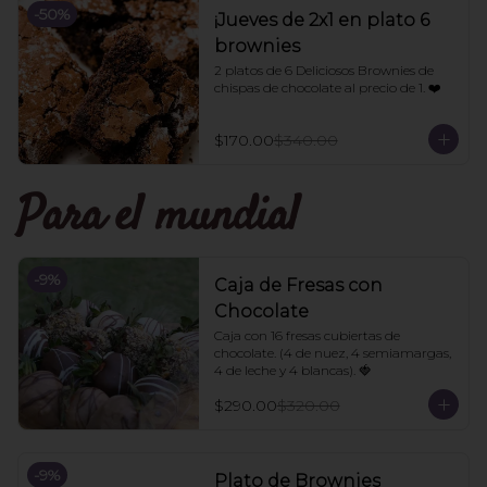
-
50
%
¡Jueves de 2x1 en plato 6
brownies
2 platos de 6 Deliciosos Brownies de 
chispas de chocolate al precio de 1. ❤️
$170.00
$340.00
Para el mundial
-
9
%
Caja de Fresas con
Chocolate
Caja con 16 fresas cubiertas de 
chocolate. (4 de nuez, 4 semiamargas, 
4 de leche y 4 blancas). 🍓
$290.00
$320.00
-
9
%
Plato de Brownies