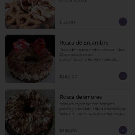
chocolate. 200gr
$135.00
Rosca de Enjambre
Rosca de enjambre de chocolate. Mide 
22 cm de diámetro 
aproximadamente. Va en caja de 
regalo. Pedidos con 2 días de 
anticipación
$380.00
Rosca de smores
rosca de enjambre con bombón, 
galleta y chocolate. Mitad chocolate de 
leche y mitad chocolate semiamargo. 
21cms diámetro

Viene en caja de regalo
$360.00