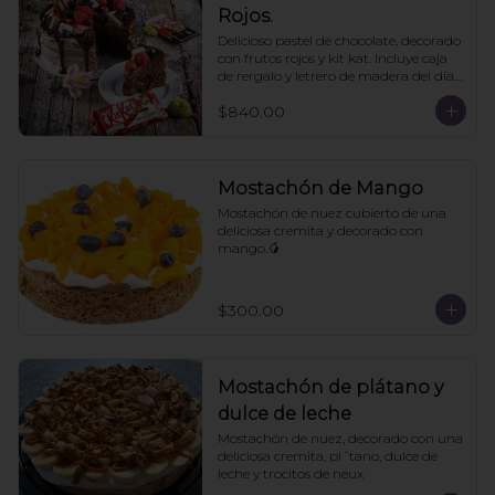
Rojos.
Delicioso pastel de chocolate, decorado 
con frutos rojos y kit kat. Incluye caja 
de rergalo y letrero de madera del día 
de las madres. 10- 12 personas. Pedir 
$840.00
con un día de anticipación
Mostachón de Mango
Mostachón de nuez cubierto de una 
deliciosa cremita y decorado con 
mango.🥭
$300.00
Mostachón de plátano y
dulce de leche
Mostachón de nuez, decorado con una 
deliciosa cremita, pl´tano, dulce de 
leche y trocitos de neux