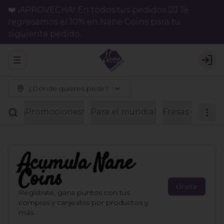
❤️ ¡APROVECHA! En todos tus pedidos 👉🏻 Te
regresamos el 10% en Nane Coins para tu
siguiente pedido.
Abrir menu de navegación
Logi
¿Dónde quieres pedir?
¡Promociones!
Para el mundial
Fresas con ch
Acumula
Nane
Coins
Únete
Regístrate, gana puntos con tus
compras y canjealos por productos y
más