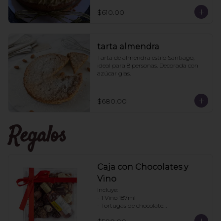
pistache aparte para que le pongan a 
los que les guste más el pan húmedo. 
$610.00
6 personas
tarta almendra
Tarta de almendra estilo Santiago, 
ideal para 8 personas. Decorada con 
azúcar glas.
$680.00
Regalos
Caja con Chocolates y
Vino
Incluye:

- 1 Vino 187ml

- Tortugas de chocolate

. Enjambres de chocolate
