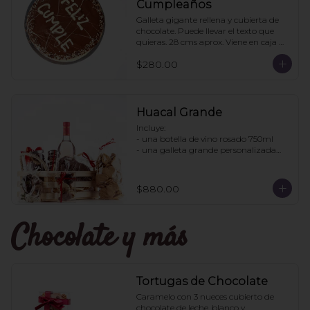
Cumpleaños
Galleta gigante rellena y cubierta de 
chocolate. Puede llevar el texto que 
quieras. 28 cms aprox. Viene en caja 
transparente. Ideal para regalo.
$280.00
Huacal Grande
Incluye:

- una botella de vino rosado 750ml

- una galleta grande personalizada

- una bolsa galletas nane

- 1 bote de enjambres con chocolate

- 1 bote pretzles con chocolate

$880.00
- 1 bolsa galletas jengibre

- 1 caja 3 tortugas de chocolate

Chocolate y más
Pedidos con 2 días de anticipación
Tortugas de Chocolate
Caramelo con 3 nueces cubierto de 
chocolate de leche, blanco y 