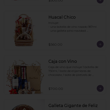
$500.00
- Pretzels con chocolate

- Fresas con chocolate

Pedir con un día de anticipación
Huacal Chico
Incluye:

- una botella de vino rosado 187ml

- una galleta pino navidad 
personalizada

- una bolsa galletas nane

- 1 bolsa enjambres de chocolate

$560.00
- 1 bote pretzels con chocolate

- 1 caja 3 tortugas de chocolate

Pedidos con 2 días de anticipación
Caja con Vino
Caja de vino que incluye 1 botella de 
750ml, 1 bote de enjambres de 
chocolate, 1 bote de pretzels de 
chocolate. La caja puede ir 
personalizada si la compra se hace con 
6 días de anticipación. Mínimo de 
$700.00
pedido: 3 cajas
Galleta Gigante de Feliz