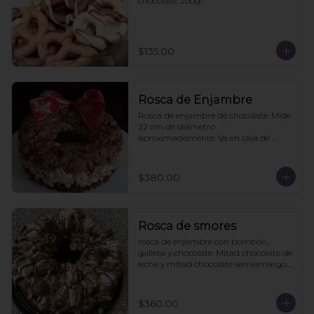
chocolate. 200gr
$135.00
Rosca de Enjambre
Rosca de enjambre de chocolate. Mide 
22 cm de diámetro 
aproximadamente. Va en caja de 
regalo. Pedidos con 2 días de 
anticipación
$380.00
Rosca de smores
rosca de enjambre con bombón, 
galleta y chocolate. Mitad chocolate de 
leche y mitad chocolate semiamargo. 
21cms diámetro

Viene en caja de regalo
$360.00