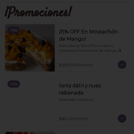
¡Promociones!
-
15
%
¡15% OFF En Mostachón
de Mango!
Miércoles de 15% OFF en nuestro 
tradicional mostachón de mango 🥭
$255.00
$300.00
-
16
%
tarta dátil y nuez
rebanada
rebanada individual
$80.00
$95.00