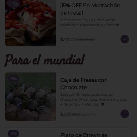
-
15
%
¡15% OFF En Mostachón
de Fresa!
Miércoles de 15% OFF en nuestro 
tradicional mostachón de fresa 🍓
$255.00
$300.00
Para el mundial
-
9
%
Caja de Fresas con
Chocolate
Caja con 16 fresas cubiertas de 
chocolate. (4 de nuez, 4 semiamargas, 
4 de leche y 4 blancas). 🍓
$290.00
$320.00
-
9
%
Plato de Brownies