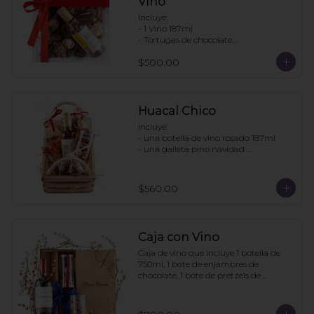
Vino
Incluye:

- 1 Vino 187ml

- Tortugas de chocolate

. Enjambres de chocolate

$500.00
- Pretzels con chocolate

- Fresas con chocolate

Pedir con un día de anticipación
Huacal Chico
Incluye:

- una botella de vino rosado 187ml

- una galleta pino navidad 
personalizada

- una bolsa galletas nane

- 1 bolsa enjambres de chocolate

$560.00
- 1 bote pretzels con chocolate

- 1 caja 3 tortugas de chocolate

Pedidos con 2 días de anticipación
Caja con Vino
Caja de vino que incluye 1 botella de 
750ml, 1 bote de enjambres de 
chocolate, 1 bote de pretzels de 
chocolate. La caja puede ir 
personalizada si la compra se hace con 
6 días de anticipación. Mínimo de 