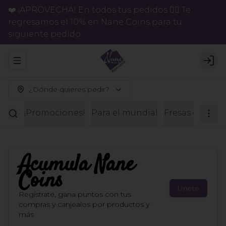
❤️ ¡APROVECHA! En todos tus pedidos 👉🏻 Te
regresamos el 10% en Nane Coins para tu
siguiente pedido.
Abrir menu de navegación
Logi
¿Dónde quieres pedir?
¡Promociones!
Para el mundial
Fresas con ch
Acumula
Nane
Coins
Únete
Regístrate, gana puntos con tus
compras y canjealos por productos y
más