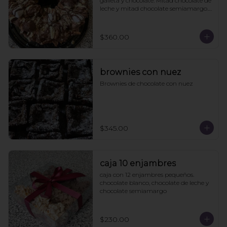
galleta y chocolate. Mitad chocolate de 
leche y mitad chocolate semiamargo. 
21cms diámetro

Viene en caja de regalo
$360.00
brownies con nuez
Brownies de chocolate con nuez
$345.00
caja 10 enjambres
caja con 12 enjambres pequeños. 
chocolate blanco, chocolate de leche y 
chocolate semiamargo
$230.00