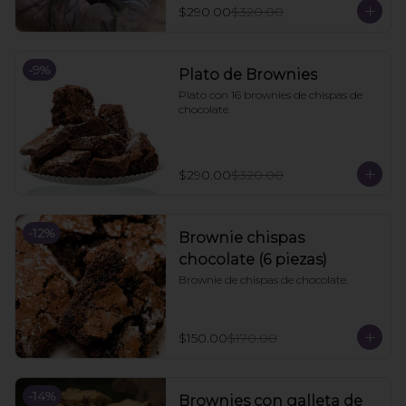
$290.00
$320.00
-
9
%
Plato de Brownies
Plato con 16 brownies de chispas de 
chocolate.
$290.00
$320.00
-
12
%
Brownie chispas
chocolate (6 piezas)
Brownie de chispas de chocolate.
$150.00
$170.00
-
14
%
Brownies con galleta de