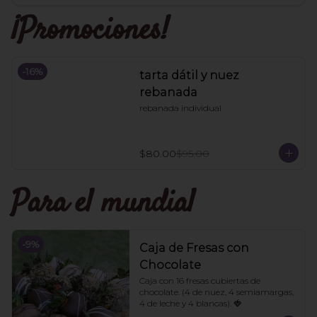
¡Promociones!
-
16
%
tarta dátil y nuez
rebanada
rebanada individual
$80.00
$95.00
Para el mundial
-
9
%
Caja de Fresas con
Chocolate
Caja con 16 fresas cubiertas de 
chocolate. (4 de nuez, 4 semiamargas, 
4 de leche y 4 blancas). 🍓