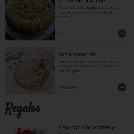
pastel de pistache
Pastel de pistache decorado con una 
crema de pistache y pistache en 
trozos. 

Viene acompañado de un caldo de 
pistache aparte para que le pongan a 
los que les guste más el pan húmedo. 
$610.00
6 personas
tarta almendra
Tarta de almendra estilo Santiago, 
ideal para 8 personas. Decorada con 
azúcar glas.
$680.00
Regalos
Caja con Chocolates y