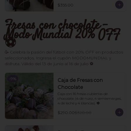
$355.00
Fresas con chocolate -
Modo Mundial 20% OFF
⚽️
🥳 Celebra la pasión del fútbol con 20% OFF en productos
seleccionados. Ingresa el cupón MODOMUNDIAL y
disfruta. Válido del 13 de junio al 16 de julio ⚽
-
9
%
Caja de Fresas con
Chocolate
Caja con 16 fresas cubiertas de 
chocolate. (4 de nuez, 4 semiamargas, 
4 de leche y 4 blancas). 🍓
$290.00
$320.00