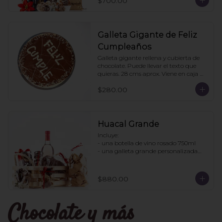
$700.00
pedido: 3 cajas
Galleta Gigante de Feliz
Cumpleaños
Galleta gigante rellena y cubierta de 
chocolate. Puede llevar el texto que 
quieras. 28 cms aprox. Viene en caja 
transparente. Ideal para regalo.
$280.00
Huacal Grande
Incluye:

- una botella de vino rosado 750ml

- una galleta grande personalizada

- una bolsa galletas nane

- 1 bote de enjambres con chocolate

- 1 bote pretzles con chocolate

$880.00
- 1 bolsa galletas jengibre

- 1 caja 3 tortugas de chocolate

Chocolate y más
Pedidos con 2 días de anticipación